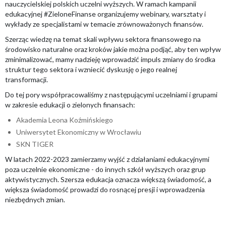
nauczycielskiej polskich uczelni wyższych. W ramach kampanii
edukacyjnej #ZieloneFinanse organizujemy webinary, warsztaty i
wykłady ze specjalistami w temacie zrównoważonych finansów.
Szerząc wiedzę na temat skali wpływu sektora finansowego na
środowisko naturalne oraz kroków jakie można podjąć, aby ten wpływ
zminimalizować, mamy nadzieję wprowadzić impuls zmiany do środka
struktur tego sektora i wzniecić dyskusję o jego realnej
transformacji.
Do tej pory współpracowaliśmy z następującymi uczelniami i grupami
w zakresie edukacji o zielonych finansach:
Akademia Leona Koźmińskiego
Uniwersytet Ekonomiczny w Wrocławiu
SKN TIGER
W latach 2022-2023 zamierzamy wyjść z działaniami edukacyjnymi
poza uczelnie ekonomiczne - do innych szkół wyższych oraz grup
aktywistycznych. Szersza edukacja oznacza większą świadomość, a
większa świadomość prowadzi do rosnącej presji i wprowadzenia
niezbędnych zmian.