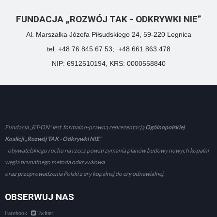
FUNDACJA „ROZWÓJ TAK - ODKRYWKI NIE”
Al. Marszałka Józefa Piłsudskiego 24, 59-220 Legnica
tel. +48 76 845 67 53; +48 661 863 478
NIP: 6912510194, KRS: 0000558840
Fundacja „RT-ON” jest formalno-prawną reprezentacją
Ogólnopolskiej
Koalicji „Rozwój TAK - Odkrywki NIE”
- obywatelskiego ruchu na rzecz powstrzymania planów budowy nowych kopalni
węgla brunatnego metodą odkrywkową
oraz przeprowadzenia Polski z ery kopalnej do ery odnawialnej.
OBSERWUJ NAS
Facebook
Twitter