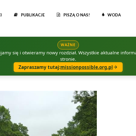
I
PUBLIKACJE
PISZĄ O NAS!
WODA
WAŻNE
amy się i otwieramy nowy rozdział. Wszystkie aktualne informac
stronie.
Zapraszamy tutaj:
missionpossible.org.pl