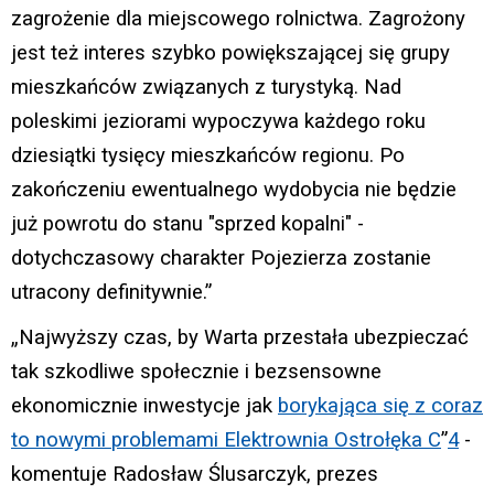
zagrożenie dla miejscowego rolnictwa. Zagrożony
jest też interes szybko powiększającej się grupy
mieszkańców związanych z turystyką. Nad
poleskimi jeziorami wypoczywa każdego roku
dziesiątki tysięcy mieszkańców regionu. Po
zakończeniu ewentualnego wydobycia nie będzie
już powrotu do stanu "sprzed kopalni" -
dotychczasowy charakter Pojezierza zostanie
utracony definitywnie.”
„Najwyższy czas, by Warta przestała ubezpieczać
tak szkodliwe społecznie i bezsensowne
ekonomicznie inwestycje jak
borykająca się z coraz
to nowymi
problemami Elektrownia Ostrołęka C
”
4
-
komentuje Radosław Ślusarczyk, prezes