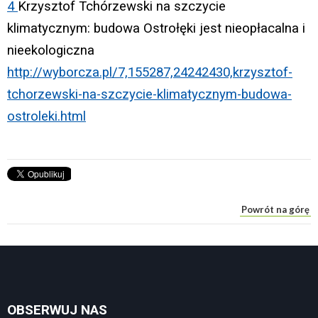
4
Krzysztof Tchórzewski na szczycie
klimatycznym: budowa Ostrołęki jest nieopłacalna i
nieekologiczna
http://wyborcza.pl/7,155287,24242430,krzysztof-
tchorzewski-na-szczycie-klimatycznym-budowa-
ostroleki.html
Powrót na górę
OBSERWUJ NAS