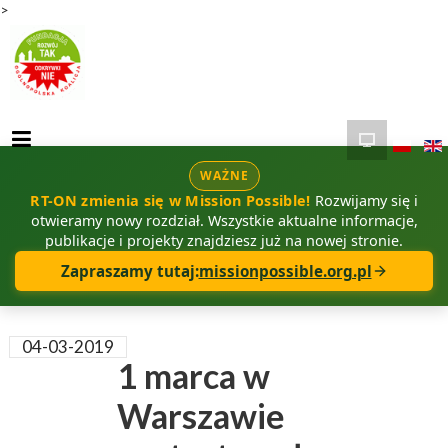
>
WAŻNE
RT-ON zmienia się w Mission Possible!
Rozwijamy się i
otwieramy nowy rozdział. Wszystkie aktualne informacje,
publikacje i projekty znajdziesz już na nowej stronie.
Zapraszamy tutaj:
missionpossible.org.pl
04-03-2019
1 marca w
Warszawie