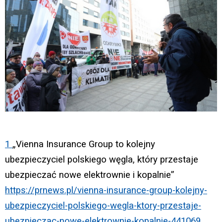
1
„Vienna Insurance Group to kolejny
ubezpieczyciel polskiego węgla, który przestaje
ubezpieczać nowe elektrownie i kopalnie”
https://prnews.pl/vienna-insurance-group-kolejny-
ubezpieczyciel-polskiego-wegla-ktory-przestaje-
ubezpieczac-nowe-elektrownie-kopalnie-441069