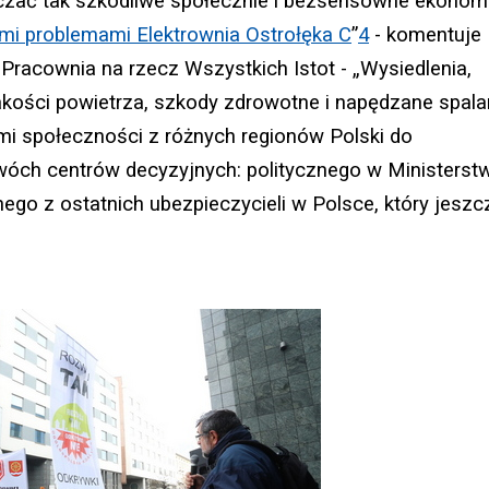
czać tak szkodliwe społecznie i bezsensowne ekonom
ymi
problemami Elektrownia Ostrołęka C
”
4
- komentuje
racownia na rzecz Wszystkich Istot - „Wysiedlenia,
jakości powietrza, szkody zdrowotne i napędzane spal
mi społeczności z różnych regionów Polski do
óch centrów decyzyjnych: politycznego w Ministerst
ego z ostatnich ubezpieczycieli w Polsce, który jeszc