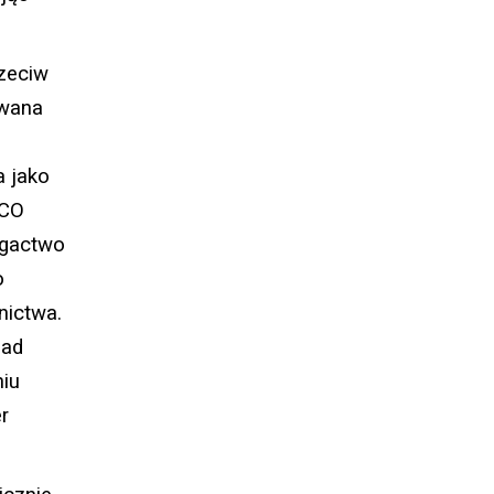
zeciw
owana
a jako
SCO
ogactwo
o
nictwa.
Nad
niu
r