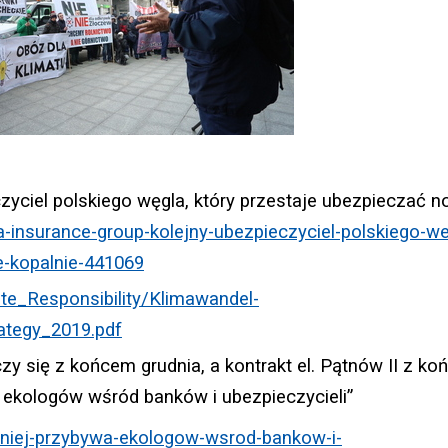
zyciel polskiego węgla, który przestaje ubezpieczać 
a-insurance-group-kolejny-ubezpieczyciel-polskiego-we
e-kopalnie-441069
te_Responsibility/Klimawandel-
ategy_2019.pdf
y się z końcem grudnia, a kontrakt el. Pątnów II z k
 ekologów wśród banków i ubezpieczycieli”
udniej-przybywa-ekologow-wsrod-bankow-i-