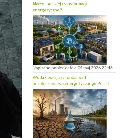
filarem polskiej transformacji
energetycznej?
Napisano poniedziałek, 04 maj 2026 22:48
Woda - pomijany fundament
bezpieczeństwa energetycznego Polski