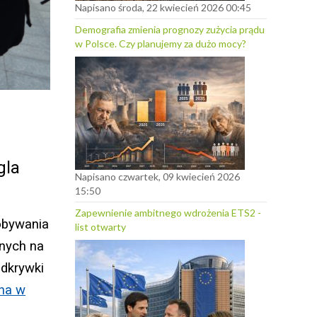
Napisano środa, 22 kwiecień 2026 00:45
Demografia zmienia prognozy zużycia prądu
w Polsce. Czy planujemy za dużo mocy?
gla
Napisano czwartek, 09 kwiecień 2026
15:50
Zapewnienie ambitnego wdrożenia ETS2 -
obywania
list otwarty
lnych na
Odkrywki
wna w