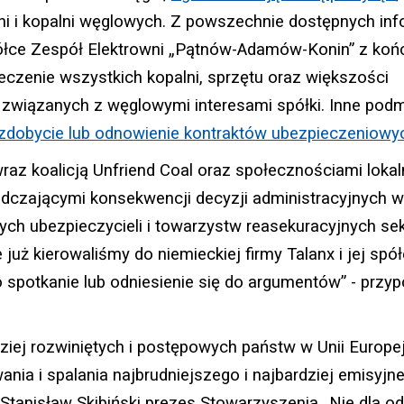
i i kopalni węglowych. Z powszechnie dostępnych inf
półce Zespół Elektrowni „Pątnów-Adamów-Konin” z ko
czenie wszystkich kopalni, sprzętu oraz większości
 związanych z węglowymi interesami spółki. Inne podm
zdobycie lub odnowienie kontraktów ubezpieczeniowy
az koalicją Unfriend Coal oraz społecznościami lokal
dczającymi konsekwencji decyzji administracyjnych w 
ch ubezpieczycieli i towarzystw reasekuracyjnych se
uż kierowaliśmy do niemieckiej firmy Talanx i jej spó
o spotkanie lub odniesienie się do argumentów” - przy
ziej rozwiniętych i postępowych państw w Unii Europej
nia i spalania najbrudniejszego i najbardziej emisyjn
e Stanisław Skibiński prezes Stowarzyszenia „Nie dla o