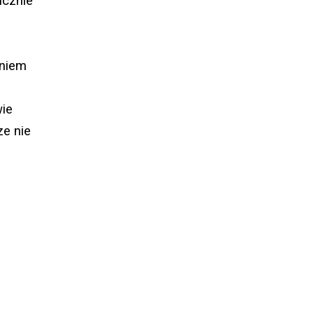
icznie
aniem
wie
ze nie