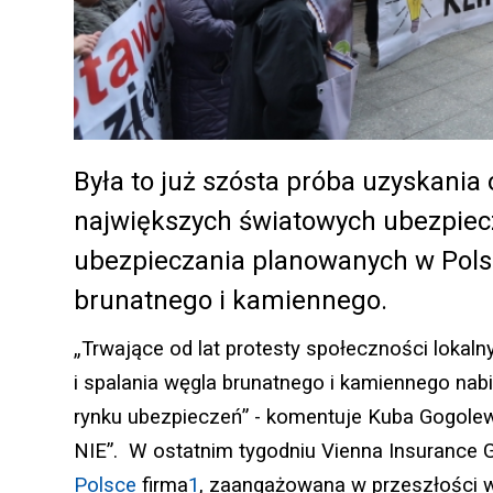
Była to już szósta próba uzyskania 
największych światowych ubezpiecz
ubezpieczania planowanych w Pols
brunatnego i kamiennego.
„Trwające od lat protesty społeczności lokal
i spalania węgla brunatnego i kamiennego nab
rynku ubezpieczeń” - komentuje Kuba Gogolew
NIE”. W ostatnim tygodniu Vienna Insurance Gr
Polsce
firma
1
, zaangażowana w przeszłości 