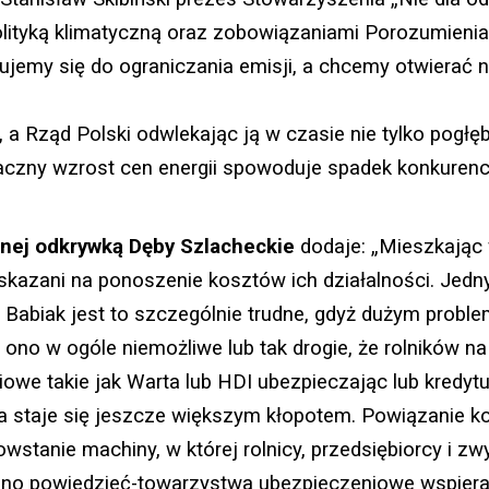
polityką klimatyczną oraz zobowiązaniami Porozumienia
ujemy się do ograniczania emisji, a chcemy otwierać
 a Rząd Polski odwlekając ją w czasie nie tylko pogłęb
aczny wzrost cen energii spowoduje spadek konkurenc
nej odkrywką Dęby Szlacheckie
dodaje: „Mieszkając
skazani na ponoszenie kosztów ich działalności. Jed
ny Babiak jest to szczególnie trudne, gdyż dużym prob
 ono w ogóle niemożliwe lub tak drogie, że rolników na 
we takie jak Warta lub HDI ubezpieczając lub kredyt
 staje się jeszcze większym kłopotem. Powiązanie kop
anie machiny, w której rolnicy, przedsiębiorcy i zwy
łośno powiedzieć-towarzystwa ubezpieczeniowe wspier