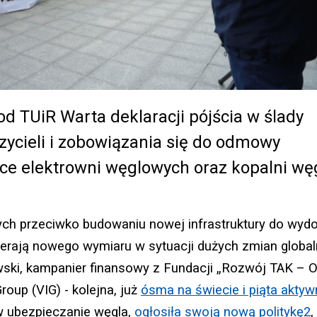
od TUiR Warta deklaracji pójścia w ślady
ycieli i zobowiązania się do odmowy
ce elektrowni węglowych oraz kopalni wę
nych przeciwko budowaniu nowej infrastruktury do wyd
ierają nowego wymiaru w sytuacji dużych zmian globa
ski, kampanier finansowy z Fundacji „Rozwój TAK – 
oup (VIG) - kolejna, już
ósma na świecie i piąta akty
w ubezpieczanie węgla,
ogłosiła swoją nową politykę
2
,