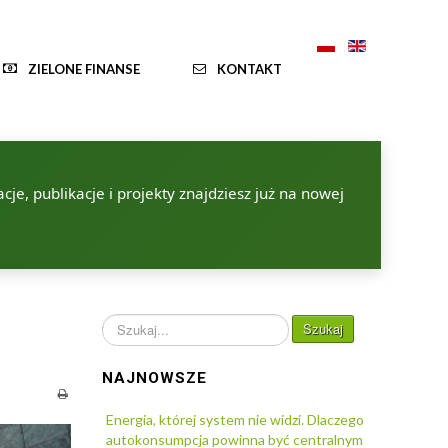
ZIELONE FINANSE
KONTAKT
je, publikacje i projekty znajdziesz już na nowej
i
Szukaj...
Szukaj
NAJNOWSZE
Energia, której system nie widzi. Dlaczego
autokonsumpcja powinna być centralnym