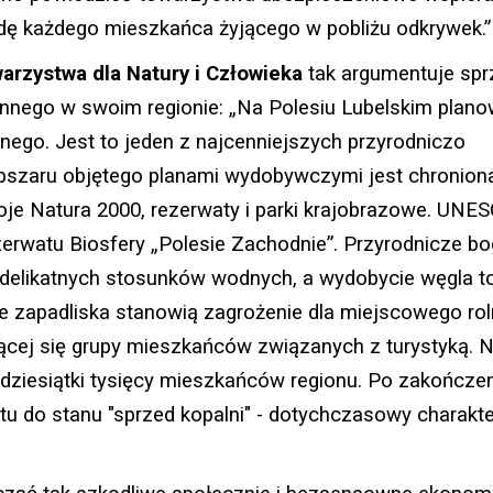
dę każdego mieszkańca żyjącego w pobliżu odkrywek.”
arzystwa dla Natury i Człowieka
tak argumentuje spr
ennego w swoim regionie: „Na Polesiu Lubelskim plan
ego. Jest to jeden z najcenniejszych przyrodniczo
bszaru objętego planami wydobywczymi jest chronion
oje Natura 2000, rezerwaty i parki krajobrazowe. UNE
erwatu Biosfery „Polesie Zachodnie”. Przyrodnicze b
od delikatnych stosunków wodnych, a wydobycie węgla t
e zapadliska stanowią zagrożenie dla miejscowego rol
jącej się grupy mieszkańców związanych z turystyką. 
dziesiątki tysięcy mieszkańców regionu. Po zakończe
u do stanu "sprzed kopalni" - dotychczasowy charakte