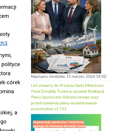
ormacji
ńcem
ioty
ch
3
.
nymi,
polityce
ktora
Napisano niedziela, 15 marzec 2026 18:02
łek-córek
List otwarty do Prezesa Rady Ministrów
pomina
Pana Donalda Tuska w sprawie finalizacji
Planu Społeczno-Klimatycznego oraz
przedstawienia planu wydatkowania
przychodów z ETS2
skiej, a
ego
dkrywki