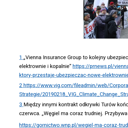
1
„Vienna Insurance Group to kolejny ubezpiec
elektrownie i kopalnie”
https://prnews.pl/vienn
ktory-przestaje-ubezpieczac-nowe-elektrowni
2
https://www.vig.com/fileadmin/web/Corpora
Strategie/20190218_VIG_Climate_Change_Str
3
Między innymi kontrakt odkrywki Turów kończ
czerwca. „Węgiel ma coraz trudniej. Przybywa
https://gornictwo.wnp.pl/wegiel-ma-coraz-tr