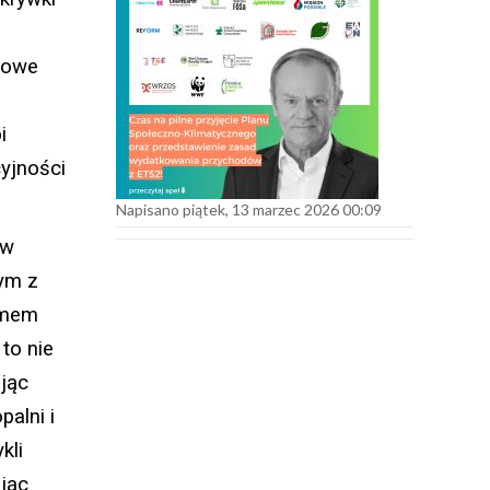
 nowe
i
yjności
Napisano piątek, 13 marzec 2026 00:09
 w
nym z
lemem
to nie
ując
alni i
kli
ając