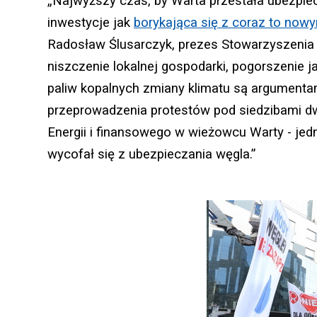
„Najwyższy czas, by Warta przestała ubezpie
inwestycje jak
borykająca się z coraz to now
Radosław Ślusarczyk, prezes Stowarzyszenia P
niszczenie lokalnej gospodarki, pogorszenie 
paliw kopalnych zmiany klimatu są argumenta
przeprowadzenia protestów pod siedzibami dw
Energii i finansowego w wieżowcu Warty - jedn
wycofał się z ubezpieczania węgla.”