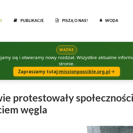
I
PUBLIKACJE
PISZĄ O NAS!
WODA
WAŻNE
amy się i otwieramy nowy rozdział. Wszystkie aktualne informac
stronie.
Zapraszamy tutaj:
missionpossible.org.pl
ie protestowały społecznośc
ciem węgla