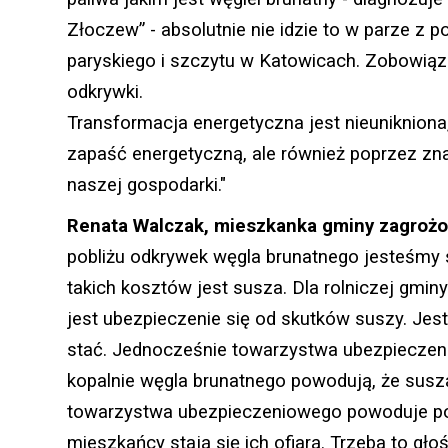
Złoczew” - absolutnie nie idzie to w parze z 
paryskiego i szczytu w Katowicach. Zobowiąz
odkrywki.
Transformacja energetyczna jest nieunikniona,
zapaść energetyczną, ale również poprzez zn
naszej gospodarki."
Renata Walczak
, mieszkanka gminy zagrożo
pobliżu odkrywek węgla brunatnego jesteśmy 
takich kosztów jest susza. Dla rolniczej gmi
jest ubezpieczenie się od skutków suszy. Jest
stać. Jednocześnie towarzystwa ubezpieczenio
kopalnie węgla brunatnego powodują, że susza
towarzystwa ubezpieczeniowego powoduje powst
mieszkańcy stają się ich ofiarą. Trzeba to g