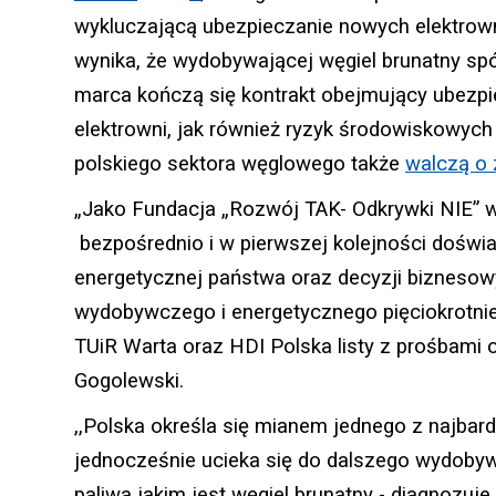
wykluczającą ubezpieczanie nowych elektrown
wynika, że wydobywającej węgiel brunatny s
marca kończą się kontrakt obejmujący ubezpie
elektrowni, jak również ryzyk środowiskowych
polskiego sektora węglowego także
walczą o 
„Jako Fundacja „Rozwój TAK- Odkrywki NIE” wr
bezpośrednio i w pierwszej kolejności doświa
energetycznej państwa oraz decyzji biznesowy
wydobywczego i energetycznego pięciokrotnie j
TUiR Warta oraz HDI Polska listy z prośbami 
Gogolewski.
,,Polska określa się mianem jednego z najbard
jednocześnie ucieka się do dalszego wydobywa
paliwa jakim jest węgiel brunatny - diagnozuj