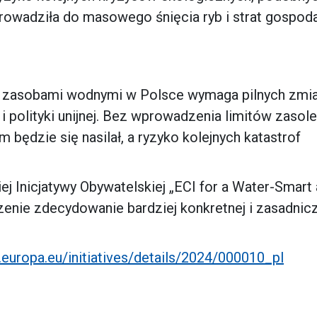
prowadziła do masowego śnięcia ryb i strat gospod
ie zasobami wodnymi w Polsce wymaga pilnych zmi
 polityki unijnej. Bez wprowadzenia limitów zasolen
ędzie się nasilał, a ryzyko kolejnych katastrof
j Inicjatywy Obywatelskiej „ECI for a Water-Smart
zenie zdecydowanie bardziej konkretnej i zasadnicz
e.europa.eu/initiatives/details/2024/000010_pl