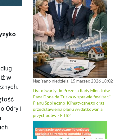
ryzyko
dług
iż w
Napisano niedziela, 15 marzec 2026 18:02
cznych.
List otwarty do Prezesa Rady Ministrów
Pana Donalda Tuska w sprawie finalizacji
ętość
Planu Społeczno-Klimatycznego oraz
o Odry i
przedstawienia planu wydatkowania
przychodów z ETS2
a
ich