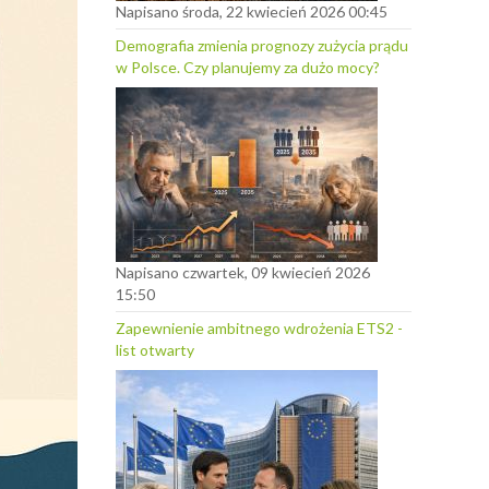
Napisano środa, 22 kwiecień 2026 00:45
Demografia zmienia prognozy zużycia prądu
w Polsce. Czy planujemy za dużo mocy?
Napisano czwartek, 09 kwiecień 2026
15:50
Zapewnienie ambitnego wdrożenia ETS2 -
list otwarty