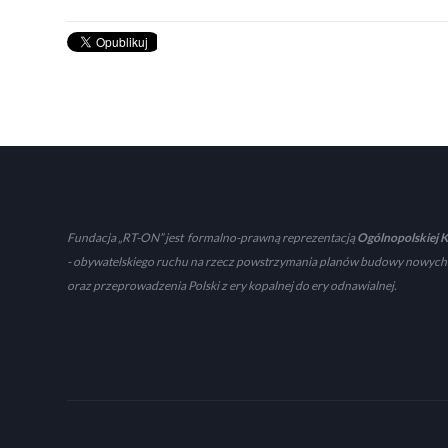
Fundacja „RT-ON” jest formalno-prawną reprezentacją
Ogólnopolskiej K
- obywatelskiego ruchu na rzecz powstrzymania planów budowy nowych
oraz przeprowadzenia Polski z ery kopalnej do ery odnawialnej.