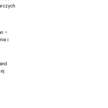
arczych
an –
ia i
 and
ej