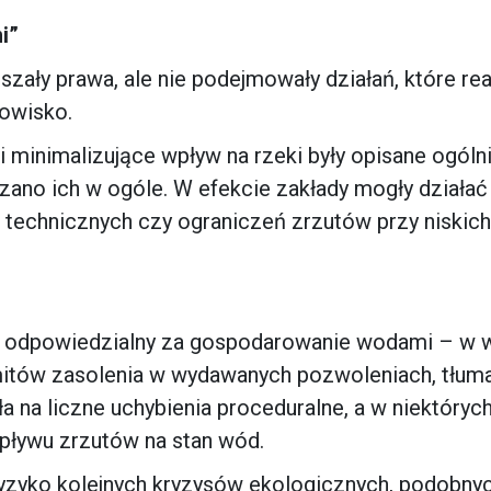
i”
uszały prawa, ale nie podejmowały działań, które rea
dowisko.
inimalizujące wpływ na rzeki były opisane ogóln
zano ich w ogóle. W efekcie zakłady mogły działać
technicznych czy ograniczeń zrzutów przy niskich
n odpowiedzialny za gospodarowanie wodami – w w
imitów zasolenia w wydawanych pozwoleniach, tłu
a na liczne uchybienia proceduralne, a w niektóryc
pływu zrzutów na stan wód.
yzyko kolejnych kryzysów ekologicznych, podobny