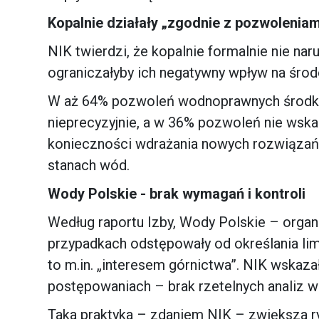
Kopalnie działały „zgodnie z pozwoleniam
NIK twierdzi, że kopalnie formalnie nie nar
ograniczałyby ich negatywny wpływ na śro
W aż 64% pozwoleń wodnoprawnych środki m
nieprecyzyjnie, a w 36% pozwoleń nie wska
konieczności wdrażania nowych rozwiązań 
stanach wód.
Wody Polskie - brak wymagań i kontroli
Według raportu Izby, Wody Polskie – orga
przypadkach odstępowały od określania l
to m.in. „interesem górnictwa”. NIK wskazał
postępowaniach – brak rzetelnych analiz w
Taka praktyka – zdaniem NIK – zwiększa r