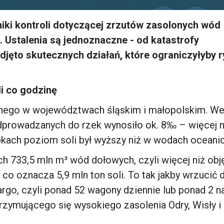
niki kontroli dotyczącej zrzutów zasolonych wód
 Ustalenia są jednoznaczne - od katastrofy
djęto skutecznych działań, które ograniczyłyby 
i co godzinę
ennego w województwach śląskim i małopolskim. We
dprowadzanych do rzek wynosiło ok. 8‰ – więcej n
kach poziom soli był wyższy niż w wodach oceani
ach 733,5 mln m³ wód dołowych, czyli więcej niż obj
co oznacza 5,9 mln ton soli. To tak jakby wrzucić d
o, czyli ponad 52 wagony dziennie lub ponad 2 n
rzymującego się wysokiego zasolenia Odry, Wisły i 