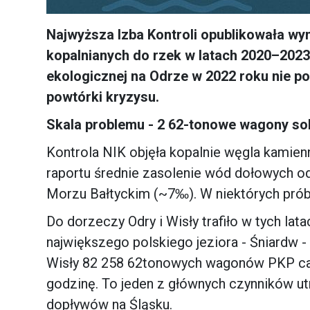
Najwyższa Izba Kontroli opublikowała wy
kopalnianych do rzek w latach 2020–2023.
ekologicznej na Odrze w 2022 roku nie po
powtórki kryzysu.
Skala problemu - 2 62-tonowe wagony sol
Kontrola NIK objęła kopalnie węgla kami
raportu średnie zasolenie wód dołowych o
Morzu Bałtyckim (~7‰). W niektórych prób
Do dorzeczy Odry i Wisły trafiło w tych lat
największego polskiego jeziora - Śniardw - 
Wisły 82 258 62tonowych wagonów PKP carg
godzinę. To jeden z głównych czynników ut
dopływów na Śląsku.