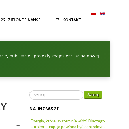
ZIELONE FINANSE
KONTAKT
je, publikacje i projekty znajdziesz już na nowej
Szukaj...
Szukaj
ŁY
NAJNOWSZE
Energia, której system nie widzi. Dlaczego
autokonsumpcja powinna być centralnym