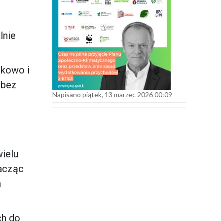
lnie
ikowo i
 bez
Napisano piątek, 13 marzec 2026 00:09
ielu
macząc
h
ch do