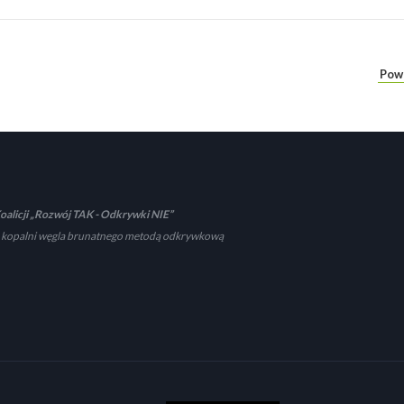
Pow
oalicji „Rozwój TAK - Odkrywki NIE”
 kopalni węgla brunatnego metodą odkrywkową