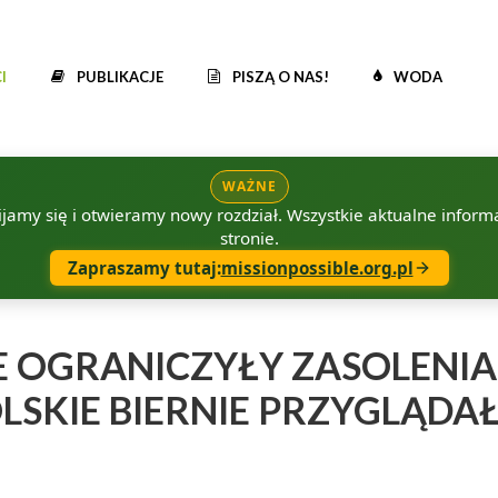
I
PUBLIKACJE
PISZĄ O NAS!
WODA
WAŻNE
amy się i otwieramy nowy rozdział. Wszystkie aktualne informac
stronie.
Zapraszamy tutaj:
missionpossible.org.pl
IE OGRANICZYŁY ZASOLENIA
LSKIE BIERNIE PRZYGLĄDA