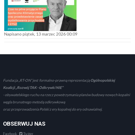
Napisano piątek, 13 marzec 2026 00:09
Fundacja „RT-ON” jest formalno-prawną reprezentacją
Ogólnopolskiej
Koalicji „Rozwój TAK - Odkrywki NIE”
- obywatelskiego ruchu na rzecz powstrzymania planów budowy nowych kopalni
węgla brunatnego metodą odkrywkową
oraz przeprowadzenia Polski z ery kopalnej do ery odnawialnej.
OBSERWUJ NAS
Facebook
Twitter