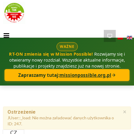
WAŻNE
RT-ON zmienia się w Mission Possible!
Rozwijamy się i
otwieramy nowy rozdział. Wszystkie aktualne informacje,
publikacje i projekty znajdziesz już na nowej stronie.
Zapraszamy tutaj:
missionpossible.org.pl
×
Ostrzeżenie
JUser::_load: Nie można załadować danych użytkownika o
ID: 247.
CZ