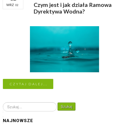
Czym jest i jak działa Ramowa
WRZ
02
Dyrektywa Wodna?
CZYTAJ DALEJ...
S
Szukaj
z
u
NAJNOWSZE
k
a