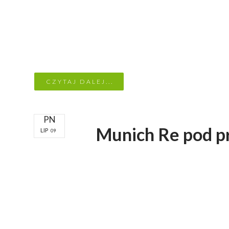
CZYTAJ DALEJ...
PN
Munich Re pod p
LIP
09