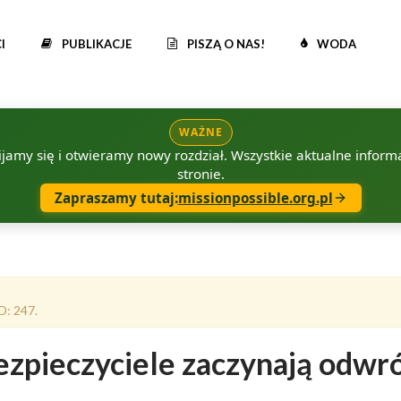
I
PUBLIKACJE
PISZĄ O NAS!
WODA
WAŻNE
amy się i otwieramy nowy rozdział. Wszystkie aktualne informac
stronie.
Zapraszamy tutaj:
missionpossible.org.pl
D: 247.
zpieczyciele zaczynają odwrót