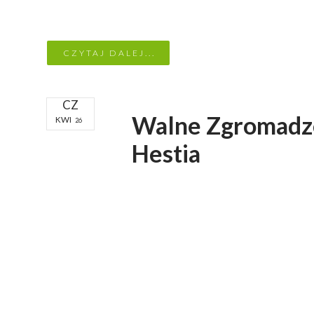
CZYTAJ DALEJ...
CZ
Walne Zgromadze
KWI
26
Hestia