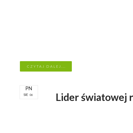
CZYTAJ DALEJ...
PN
Lider światowej 
SIE
06