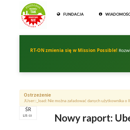
FUNDACJA
WIADOMOŚC
RT-ON zmienia się w Mission Possible!
Rozwij
Ostrzeżenie
JUser::_load: Nie można załadować danych użytkownika o I
ŚR
Nowy raport: Ube
LIS
03