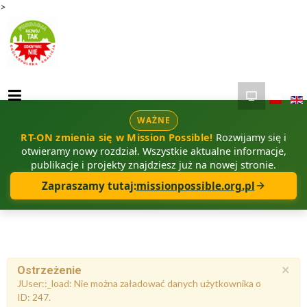
>
WAŻNE
RT-ON zmienia się w Mission Possible!
Rozwijamy się i
otwieramy nowy rozdział. Wszystkie aktualne informacje,
publikacje i projekty znajdziesz już na nowej stronie.
Zapraszamy tutaj:
missionpossible.org.pl
×
Ostrzeżenie
JUser::_load: Nie można załadować danych użytkownika o
ID: 247.