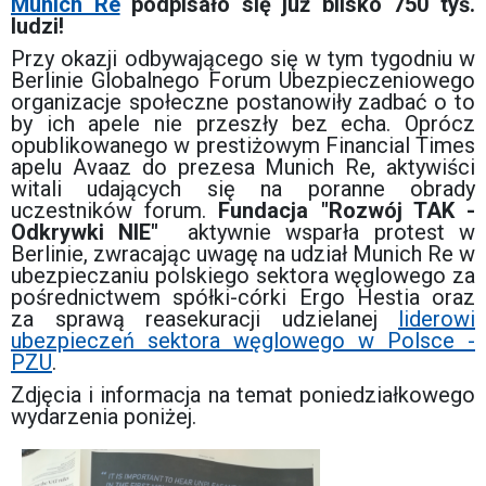
Munich Re
podpisało się już blisko 750 tyś.
ludzi!
Przy okazji odbywającego się w tym tygodniu w
Berlinie Globalnego Forum Ubezpieczeniowego
organizacje społeczne postanowiły zadbać o to
by ich apele nie przeszły bez echa. Oprócz
opublikowanego w prestiżowym Financial Times
apelu Avaaz do prezesa Munich Re, aktywiści
witali udających się na poranne obrady
uczestników forum.
Fundacja "Rozwój TAK -
Odkrywki NIE"
aktywnie wsparła protest w
Berlinie, zwracając uwagę na udział Munich Re w
ubezpieczaniu polskiego sektora węglowego za
pośrednictwem spółki-córki Ergo Hestia oraz
za sprawą reasekuracji udzielanej
liderowi
ubezpieczeń sektora węglowego w Polsce -
PZU
.
Zdjęcia i informacja na temat poniedziałkowego
wydarzenia poniżej.