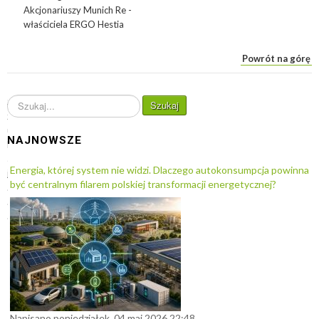
Akcjonariuszy Munich Re -
właściciela ERGO Hestia
Powrót na górę
S
Szukaj
z
u
NAJNOWSZE
k
a
Energia, której system nie widzi. Dlaczego autokonsumpcja powinna
j
być centralnym filarem polskiej transformacji energetycznej?
.
.
.
Napisano poniedziałek, 04 maj 2026 22:48