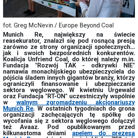
fot. Greg McNevin / Europe Beyond Coal
Munich Re, największy na świecie
reasekurator, znalazł się pod rosnącą presją
zarówno ze strony organizacji społecznych...
jak i swoich bezpośrednich konkurentów.
Koalicja Unfriend Coal, do której należy m.in.
Fundacja "Rozwój TAK - odkrywki NIE"
namawia monachijskiego ubezpieczyciela do
pójścia śladem innych gigantów branży, którzy
ograniczyli finansowanie i ubezpieczanie
sektora węglowego. W kwietniu Urgewald
oraz Fundacja "RT-ON" uczestniczyły wspólnie
w
walnym zgromadzeniu akcjonariuszy
Munich Re
. W ostatnich tygodniach do grona
organizacji zachęcających tę spółkę do
wycofania się z sektora węglowego dołączył
też Avaaz. Pod opublikowanym przed
kilkunastoma dniami
apelem do prezesa