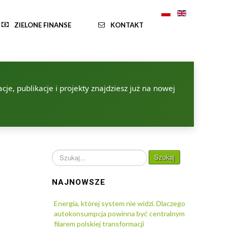
ZIELONE FINANSE
KONTAKT
je, publikacje i projekty znajdziesz już na nowej
Szukaj...
Szukaj
NAJNOWSZE
Energia, której system nie widzi. Dlaczego
autokonsumpcja powinna być centralnym
filarem polskiej transformacji