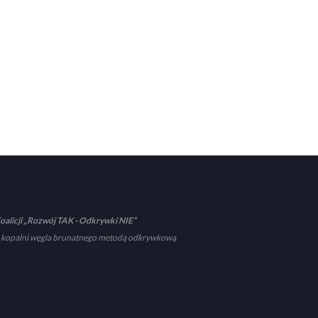
oalicji „Rozwój TAK - Odkrywki NIE”
 kopalni węgla brunatnego metodą odkrywkową