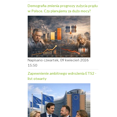
Demografia zmienia prognozy zużycia prądu
w Polsce. Czy planujemy za dużo mocy?
Napisano czwartek, 09 kwiecień 2026
15:50
Zapewnienie ambitnego wdrożenia ETS2 -
list otwarty