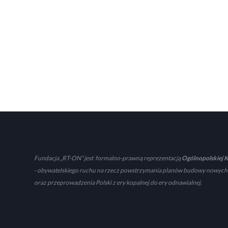
Fundacja „RT-ON” jest formalno-prawną reprezentacją
Ogólnopolskiej K
- obywatelskiego ruchu na rzecz powstrzymania planów budowy nowych
oraz przeprowadzenia Polski z ery kopalnej do ery odnawialnej.