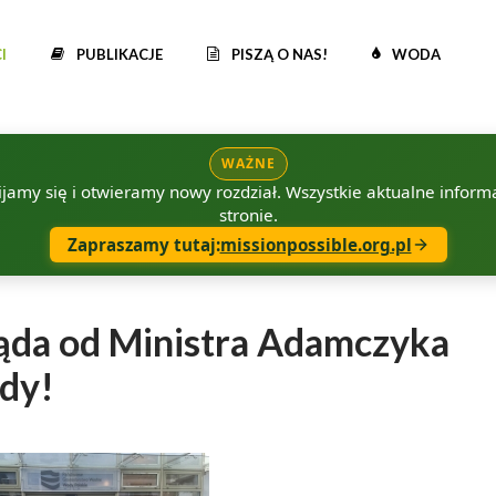
I
PUBLIKACJE
PISZĄ O NAS!
WODA
WAŻNE
amy się i otwieramy nowy rozdział. Wszystkie aktualne informac
stronie.
Zapraszamy tutaj:
missionpossible.org.pl
ąda od Ministra Adamczyka
ody!