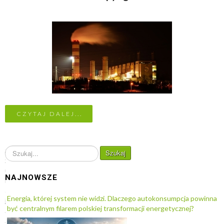
CZYTAJ DALEJ...
S
Szukaj
z
u
NAJNOWSZE
k
a
Energia, której system nie widzi. Dlaczego autokonsumpcja powinna
j
być centralnym filarem polskiej transformacji energetycznej?
.
.