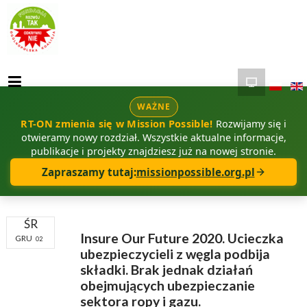
WAŻNE
RT-ON zmienia się w Mission Possible!
Rozwijamy się i
otwieramy nowy rozdział. Wszystkie aktualne informacje,
publikacje i projekty znajdziesz już na nowej stronie.
Zapraszamy tutaj:
missionpossible.org.pl
ŚR
Insure Our Future 2020. Ucieczka
GRU
02
ubezpieczycieli z węgla podbija
składki. Brak jednak działań
obejmujących ubezpieczanie
sektora ropy i gazu.