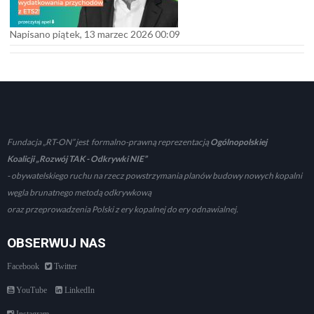
Napisano piątek, 13 marzec 2026 00:09
Fundacja „RT-ON” jest formalno-prawną reprezentacją
Ogólnopolskiej
Koalicji „Rozwój TAK - Odkrywki NIE”
- obywatelskiego ruchu na rzecz powstrzymania planów budowy nowych kopalni
węgla brunatnego metodą odkrywkową
oraz przeprowadzenia Polski z ery kopalnej do ery odnawialnej.
OBSERWUJ NAS
Facebook
Twitter
YouTube
LinkedIn