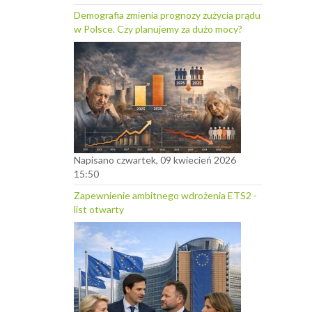
Demografia zmienia prognozy zużycia prądu
w Polsce. Czy planujemy za dużo mocy?
Napisano czwartek, 09 kwiecień 2026
15:50
Zapewnienie ambitnego wdrożenia ETS2 -
list otwarty