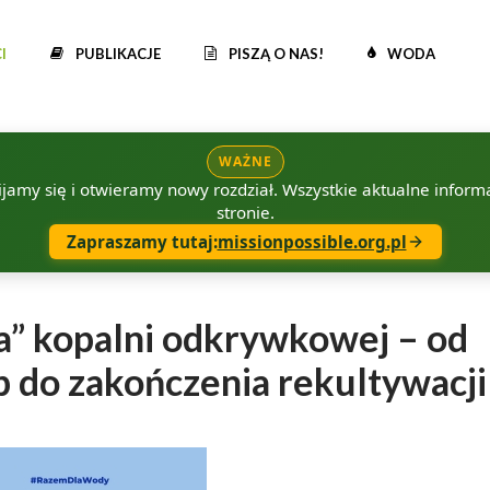
I
PUBLIKACJE
PISZĄ O NAS!
WODA
WAŻNE
amy się i otwieramy nowy rozdział. Wszystkie aktualne informac
stronie.
Zapraszamy tutaj:
missionpossible.org.pl
a” kopalni odkrywkowej – od
 do zakończenia rekultywacji