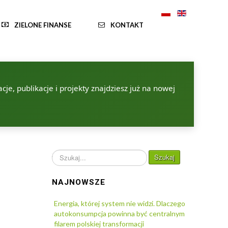
ZIELONE FINANSE
KONTAKT
je, publikacje i projekty znajdziesz już na nowej
Szukaj...
Szukaj
NAJNOWSZE
Energia, której system nie widzi. Dlaczego
autokonsumpcja powinna być centralnym
filarem polskiej transformacji