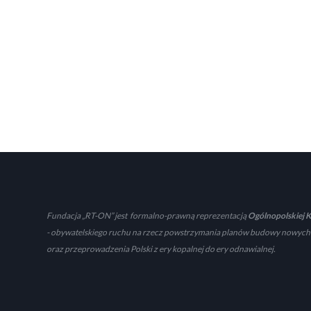
Fundacja „RT-ON” jest formalno-prawną reprezentacją
Ogólnopolskiej K
- obywatelskiego ruchu na rzecz powstrzymania planów budowy nowych
oraz przeprowadzenia Polski z ery kopalnej do ery odnawialnej.