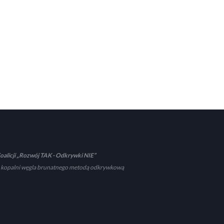
oalicji „Rozwój TAK - Odkrywki NIE”
 kopalni węgla brunatnego metodą odkrywkową