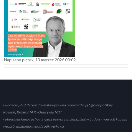
Napisano piątek, 13 marzec 2026 00:09
Fundacja „RT-ON” jest formalno-prawną reprezentacją
Ogólnopolskiej
Koalicji „Rozwój TAK - Odkrywki NIE”
- obywatelskiego ruchu na rzecz powstrzymania planów budowy nowych kopalni
węgla brunatnego metodą odkrywkową