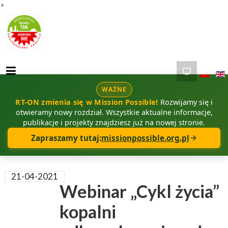
>
WAŻNE
RT-ON zmienia się w Mission Possible!
Rozwijamy się i
otwieramy nowy rozdział. Wszystkie aktualne informacje,
publikacje i projekty znajdziesz już na nowej stronie.
Zapraszamy tutaj:
missionpossible.org.pl
21-04-2021
Webinar „Cykl życia”
kopalni