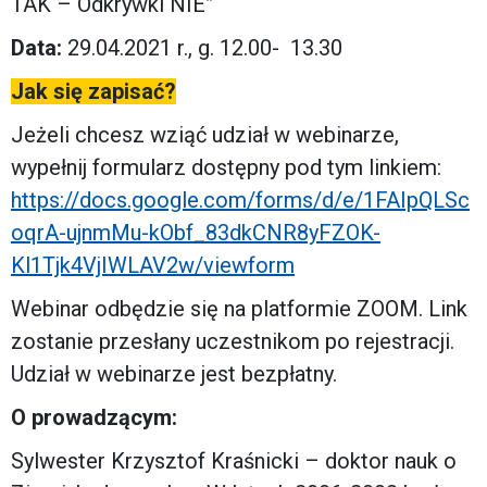
TAK – Odkrywki NIE”
Data:
29.04.2021 r., g. 12.00- 13.30
Jak się zapisać?
Jeżeli chcesz wziąć udział w webinarze,
wypełnij formularz dostępny pod tym linkiem:
https://docs.google.com/forms/d/e/1FAIpQLSc
oqrA-ujnmMu-kObf_83dkCNR8yFZOK-
Kl1Tjk4VjIWLAV2w/viewform
Webinar odbędzie się na platformie ZOOM. Link
zostanie przesłany uczestnikom po rejestracji.
Udział w webinarze jest bezpłatny.
O prowadzącym:
Sylwester Krzysztof Kraśnicki – doktor nauk o