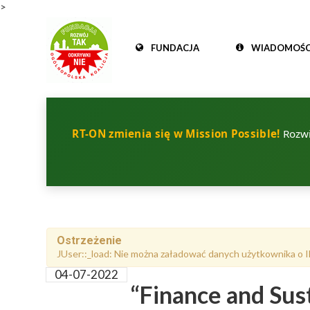
>
FUNDACJA
WIADOMOŚC
RT-ON zmienia się w Mission Possible!
Rozwij
Ostrzeżenie
JUser::_load: Nie można załadować danych użytkownika o I
04-07-2022
“Finance and Sus