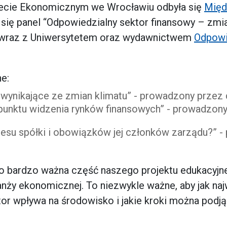
ytecie Ekonomicznym we Wrocławiu odbyła się
Międ
 się panel “Odpowiedzialny sektor finansowy – zmi
 wraz z Uniwersytetem oraz wydawnictwem
Odpowi
e:
wynikające ze zmian klimatu” - prowadzony przez 
z punktu widzenia rynków finansowych” - prowadzo
teresu spółki i obowiązków jej członków zarządu?”
o bardzo ważna część naszego projektu edukacyjn
anży ekonomicznej. To niezwykle ważne, aby jak na
r wpływa na środowisko i jakie kroki można podją