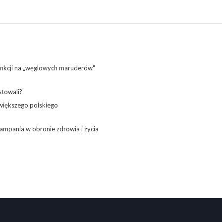
sankcji na „węglowych maruderów"
stowali?
jwiększego polskiego
ampania w obronie zdrowia i życia