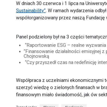
W dniach 30 czerwca i 1 lipca na Uniwers
Sustainability”
. W ramach wydarzenia odbył
współorganizowany przez naszą Fundację
Panel podzielony był na 3 części tematyczn
“Raportowanie ESG – realne wyzwania 
“Finansowanie działalności emisyjnej 
Chojnowską
“Czy przyszedł czas na redefinicję in
Współpraca z uczelniami ekonomicznymi t
szerzyć wiedzę o zielonych finansach w br
finansowym miało świadomość, jak ów sekto
Tagged under
finanse
konferencja