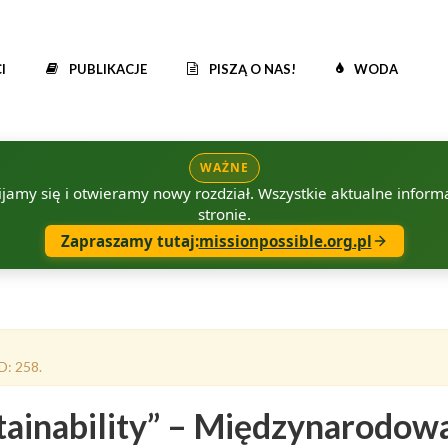
I
PUBLIKACJE
PISZĄ O NAS!
WODA
WAŻNE
amy się i otwieramy nowy rozdział. Wszystkie aktualne informac
stronie.
Zapraszamy tutaj:
missionpossible.org.pl
D: 258.
tainability” – Międzynarodow