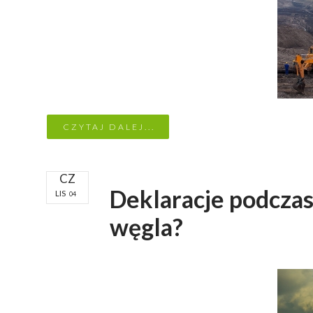
CZYTAJ DALEJ...
CZ
Deklaracje podczas
LIS
04
węgla?