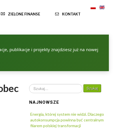
ZIELONE FINANSE
KONTAKT
je, publikacje i projekty znajdziesz już na nowej
obec
Szukaj...
Szukaj
NAJNOWSZE
Energia, której system nie widzi. Dlaczego
autokonsumpcja powinna być centralnym
filarem polskiej transformacji