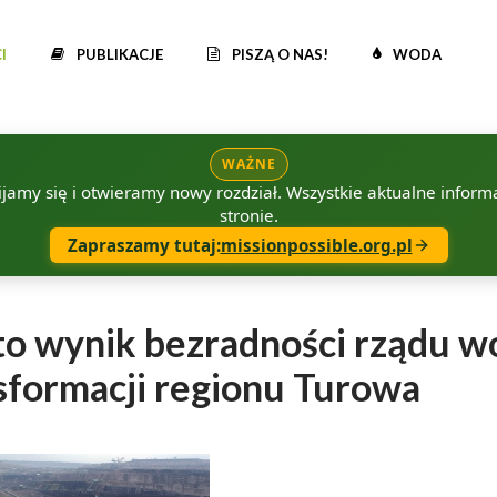
I
PUBLIKACJE
PISZĄ O NAS!
WODA
WAŻNE
amy się i otwieramy nowy rozdział. Wszystkie aktualne informac
stronie.
Zapraszamy tutaj:
missionpossible.org.pl
o wynik bezradności rządu w
sformacji regionu Turowa