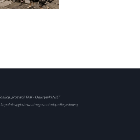
oalicji „Rozwój TAK - Odkrywki NIE”
 kopalni węgla brunatnego metodą odkrywkową