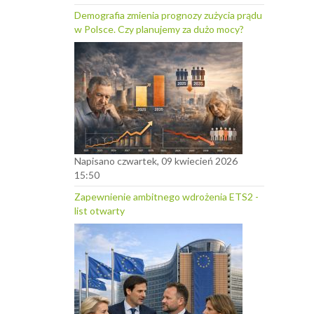
Demografia zmienia prognozy zużycia prądu
w Polsce. Czy planujemy za dużo mocy?
Napisano czwartek, 09 kwiecień 2026
15:50
Zapewnienie ambitnego wdrożenia ETS2 -
list otwarty