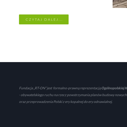
CZYTAJ DALEJ...
Fundacja „RT-ON” jest formalno-prawną reprezentacją
Ogólnopolskiej K
- obywatelskiego ruchu na rzecz powstrzymania planów budowy nowych
oraz przeprowadzenia Polski z ery kopalnej do ery odnawialnej.