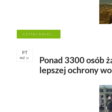
CZYTAJ DALEJ...
PT
Ponad 3300 osób ż
PAŹ
15
lepszej ochrony w