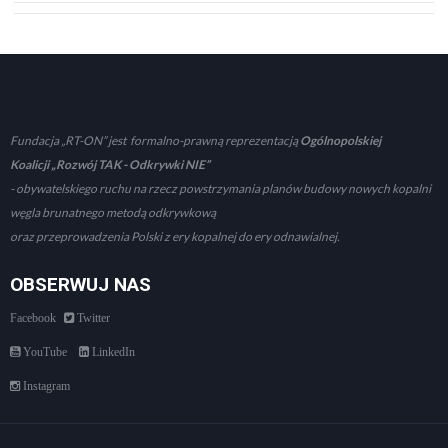
Fundacja „RT-ON” jest formalno-prawną reprezentacją
Ogólnopolskiej
Koalicji „Rozwój TAK - Odkrywki NIE”
- obywatelskiego ruchu na rzecz powstrzymania planów budowy nowych kopalni
węgla brunatnego metodą odkrywkową
oraz przeprowadzenia Polski z ery kopalnej do ery odnawialnej.
OBSERWUJ NAS
Facebook
Twitter
YouTube
LinkedIn
Instagram