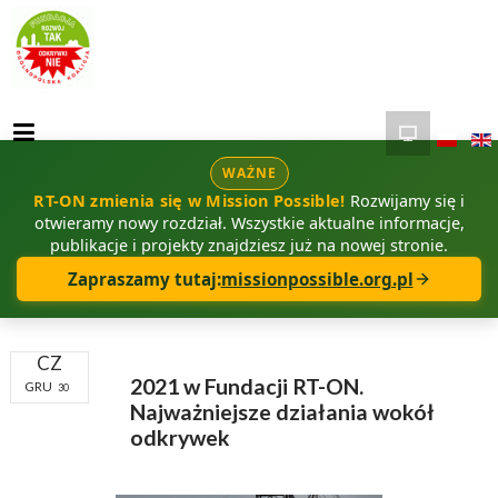
WAŻNE
RT-ON zmienia się w Mission Possible!
Rozwijamy się i
otwieramy nowy rozdział. Wszystkie aktualne informacje,
publikacje i projekty znajdziesz już na nowej stronie.
Zapraszamy tutaj:
missionpossible.org.pl
CZ
2021 w Fundacji RT-ON.
GRU
30
Najważniejsze działania wokół
odkrywek