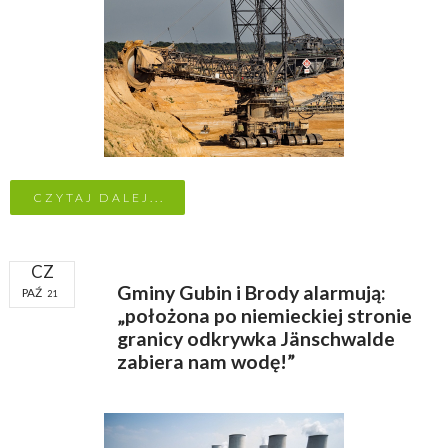
CZYTAJ DALEJ...
CZ
Gminy Gubin i Brody alarmują:
PAŹ
21
„położona po niemieckiej stronie
granicy odkrywka Jänschwalde
zabiera nam wodę!”