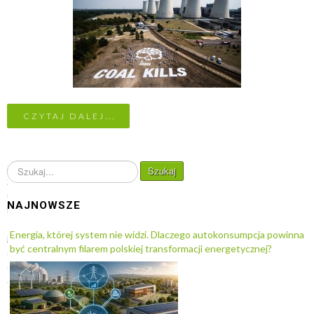
CZYTAJ DALEJ...
S
Szukaj
z
u
NAJNOWSZE
k
a
Energia, której system nie widzi. Dlaczego autokonsumpcja powinna
j
być centralnym filarem polskiej transformacji energetycznej?
.
.
.