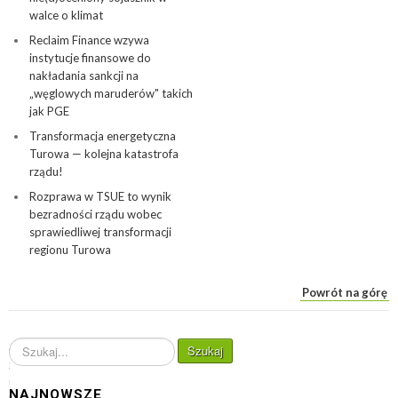
walce o klimat
Reclaim Finance wzywa
instytucje finansowe do
nakładania sankcji na
„węglowych maruderów" takich
jak PGE
Transformacja energetyczna
Turowa — kolejna katastrofa
rządu!
Rozprawa w TSUE to wynik
bezradności rządu wobec
sprawiedliwej transformacji
regionu Turowa
Powrót na górę
S
Szukaj
z
u
NAJNOWSZE