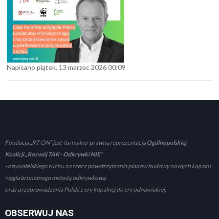
Napisano piątek, 13 marzec 2026 00:09
Fundacja „RT-ON” jest formalno-prawną reprezentacją
Ogólnopolskiej
Koalicji „Rozwój TAK - Odkrywki NIE”
- obywatelskiego ruchu na rzecz powstrzymania planów budowy nowych kopalni
węgla brunatnego metodą odkrywkową
oraz przeprowadzenia Polski z ery kopalnej do ery odnawialnej.
OBSERWUJ NAS