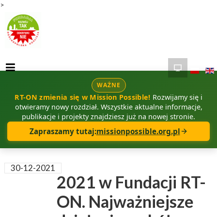
>
WAŻNE
RT-ON zmienia się w Mission Possible!
Rozwijamy się i
otwieramy nowy rozdział. Wszystkie aktualne informacje,
publikacje i projekty znajdziesz już na nowej stronie.
Zapraszamy tutaj:
missionpossible.org.pl
30-12-2021
2021 w Fundacji RT-
ON. Najważniejsze