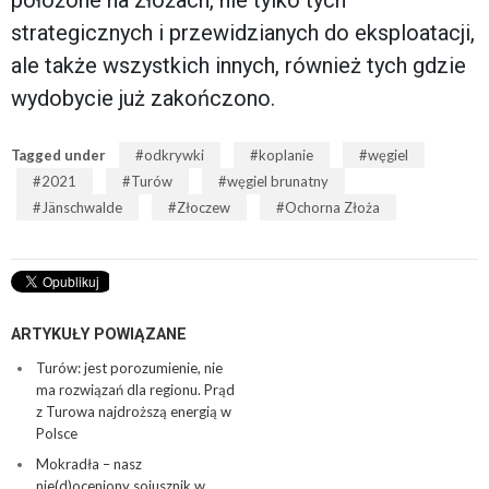
położone na złożach, nie tylko tych
strategicznych i przewidzianych do eksploatacji,
ale także wszystkich innych, również tych gdzie
wydobycie już zakończono.
Tagged under
odkrywki
koplanie
węgiel
2021
Turów
węgiel brunatny
Jänschwalde
Złoczew
Ochorna Złoża
ARTYKUŁY POWIĄZANE
Turów: jest porozumienie, nie
ma rozwiązań dla regionu. Prąd
z Turowa najdroższą energią w
Polsce
Mokradła – nasz
nie(d)oceniony sojusznik w