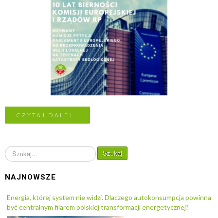
CZYTAJ DALEJ...
S
Szukaj
z
u
NAJNOWSZE
k
a
Energia, której system nie widzi. Dlaczego autokonsumpcja powinna
j
być centralnym filarem polskiej transformacji energetycznej?
.