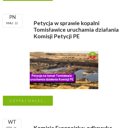
PN
Petycja w sprawie kopalni
MAJ
13
Tomisławice uruchamia działania
Komisji Petycji PE
CZYTAJ DALEJ...
WT
Komisja Europejska: odkrywka
STY