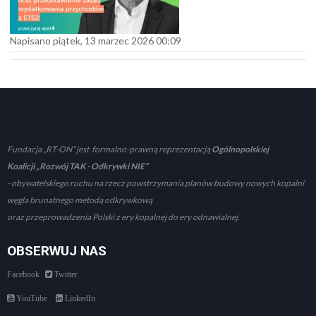
Napisano piątek, 13 marzec 2026 00:09
Fundacja „RT-ON” jest formalno-prawną reprezentacją
Ogólnopolskiej
Koalicji „Rozwój TAK - Odkrywki NIE”
- obywatelskiego ruchu na rzecz powstrzymania planów budowy nowych kopalni
węgla brunatnego metodą odkrywkową
oraz przeprowadzenia Polski z ery kopalnej do ery odnawialnej.
OBSERWUJ NAS
Facebook
Twitter
YouTube
LinkedIn