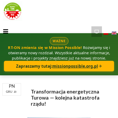
WAŻNE
RT-ON zmienia się w Mission Possible!
Rozwijamy się i
otwieramy nowy rozdział. Wszystkie aktualne informacje,
publikacje i projekty znajdziesz już na nowej stronie.
Zapraszamy tutaj:
missionpossible.org.pl
PN
Transformacja energetyczna
GRU
20
Turowa — kolejna katastrofa
rządu!