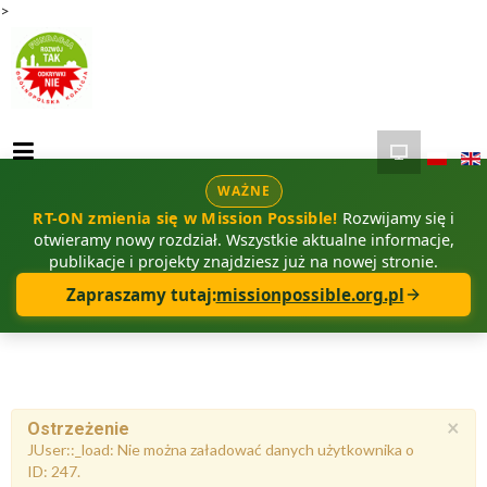
>
WAŻNE
RT-ON zmienia się w Mission Possible!
Rozwijamy się i
otwieramy nowy rozdział. Wszystkie aktualne informacje,
publikacje i projekty znajdziesz już na nowej stronie.
Zapraszamy tutaj:
missionpossible.org.pl
×
Ostrzeżenie
JUser::_load: Nie można załadować danych użytkownika o
ID: 247.