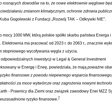
mo rosnących dowodów na to, że nowe elektrownie węglowe będą
zeciwdziałaniu zmianom klimatycznym, ochronie zdrowia public
Kuba Gogolewski z Fundacji „Rozwój TAK – Odkrywki NIE”.
 o mocy 1000 MW, którą polskie spółki skarbu państwa Energa 
 Elektrownia ma pracować od 2023 r. do 2063 r., znacznie wyk
 stopniowego wycofywania węgla z użycia.
odpowiedzialnych inwestycji w Legal & General Investment
eksowany w Energę i Eneę, powiedziała, że mają
poważne ob
e ryzyko finansowe z powodu niepewnego wsparcia finansowego
h płatności za moce wytwórcze oraz zagrożenia nowymi technol
arth - Prawnicy dla Ziemi oraz związek zawodowy Enei MZZ S
7
ieuzasadnione
ryzyko finansowe.