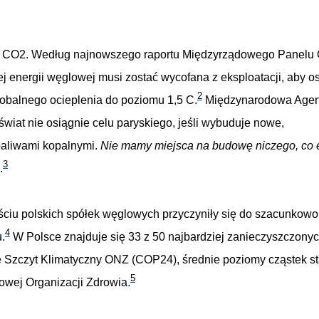
ji CO2. Według najnowszego raportu Międzyrządowego Panelu
j energii węglowej musi zostać wycofana z eksploatacji, aby o
2
lobalnego ocieplenia do poziomu 1,5 C.
Międzynarodowa Agen
świat nie osiągnie celu paryskiego, jeśli wybuduje nowe,
paliwami kopalnymi.
Nie mamy miejsca na budowę niczego, co 
3
.
ściu polskich spółek węglowych przyczyniły się do szacunkowo
4
.
W Polsce znajduje się 33 z 50 najbardziej zanieczyszczonyc
ię Szczyt Klimatyczny ONZ (COP24), średnie poziomy cząstek s
5
owej Organizacji Zdrowia.