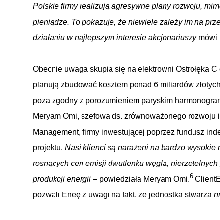
Polskie firmy realizują agresywne plany rozwoju, mi
pieniądze. To pokazuje, że niewiele zależy im na pr
działaniu w najlepszym interesie akcjonariuszy
mówi 
Obecnie uwaga skupia się na elektrowni Ostrołęka C
planują zbudować kosztem ponad 6 miliardów złotych.
poza zgodny z porozumieniem paryskim harmonogram
Meryam Omi, szefowa ds. zrównoważonego rozwoju i 
Management, firmy inwestującej poprzez fundusz ind
projektu.
Nasi klienci są narażeni na bardzo wysoki
rosnących cen emisji dwutlenku węgla, nierzetelnyc
6
produkcji energii
– powiedziała Meryam Omi.
ClientE
pozwali Eneę z uwagi na fakt, że jednostka stwarza
n