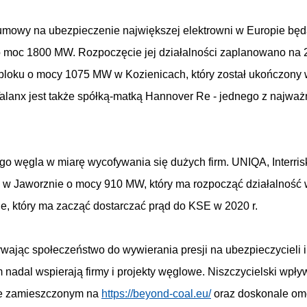
 umowy na ubezpieczenie największej elektrowni w Europie bę
 moc 1800 MW. Rozpoczęcie jej działalności zaplanowano na 2
loku o mocy 1075 MW w Kozienicach, który został ukończony 
Talanx jest także spółką-matką Hannover Re - jednego z najważ
o węgla w miarę wycofywania się dużych firm. UNIQA, Interrisk
w Jaworznie o mocy 910 MW, który ma rozpocząć działalność w
 który ma zacząć dostarczać prąd do KSE w 2020 r.
wając społeczeństwo do wywierania presji na ubezpieczycieli i
m nadal wspierają firmy i projekty węglowe. Niszczycielski wpły
mie zamieszczonym na
https://beyond-coal.eu/
oraz doskonale o