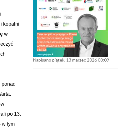
i
i kopalni
lę w
ieczyć
ych
Napisano piątek, 13 marzec 2026 00:09
i ponad
arta,
ów
ali po 13.
G w tym