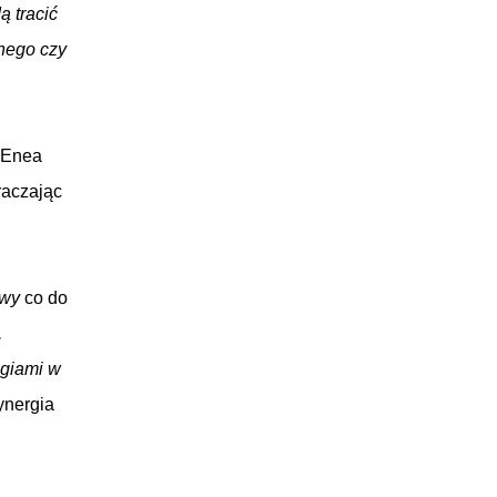
 tracić
znego czy
i Enea
raczając
awy
co do
,
ogiami w
ynergia