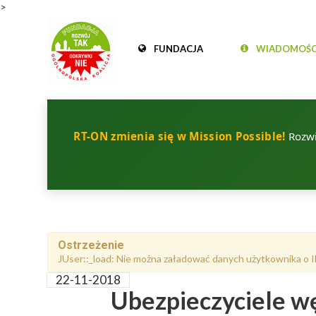
>
FUNDACJA
WIADOMOŚC
RT-ON zmienia się w Mission Possible!
Rozwij
Ostrzeżenie
JUser::_load: Nie można załadować danych użytkownika o I
22-11-2018
Ubezpieczyciele w