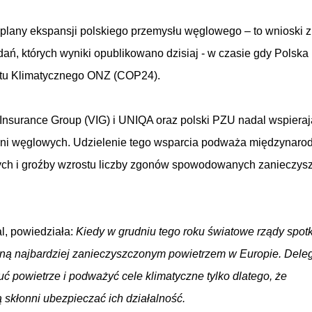
 plany ekspansji polskiego przemysłu węglowego – to wnioski z
ń, których wyniki opublikowano dzisiaj - w czasie gdy Polska
ytu Klimatycznego ONZ (COP24).
 Insurance Group (VIG) i UNIQA oraz polski PZU nadal wspieraj
wni węglowych. Udzielenie tego wsparcia podważa międzynar
nych i groźby wzrostu liczby zgonów spowodowanych zanieczy
l, powiedziała:
Kiedy w grudniu tego roku światowe rządy spotk
ną najbardziej zanieczyszczonym powietrzem w Europie. Dele
uć powietrze i podważyć cele klimatyczne tylko dlatego, że
 skłonni ubezpieczać ich działalność.