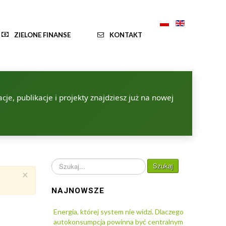
ZIELONE FINANSE
KONTAKT
je, publikacje i projekty znajdziesz już na nowej
Szukaj...
Szukaj
×
NAJNOWSZE
Energia, której system nie widzi. Dlaczego
autokonsumpcja powinna być centralnym