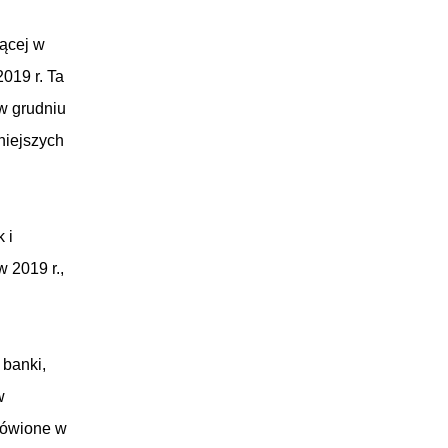
dącej w
019 r. Ta
w grudniu
niejszych
 i
 2019 r.,
 banki,
w
mówione w