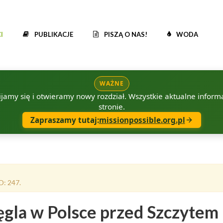
I
PUBLIKACJE
PISZĄ O NAS!
WODA
WAŻNE
amy się i otwieramy nowy rozdział. Wszystkie aktualne informac
stronie.
Zapraszamy tutaj:
missionpossible.org.pl
D: 247.
ęgla w Polsce przed Szczytem