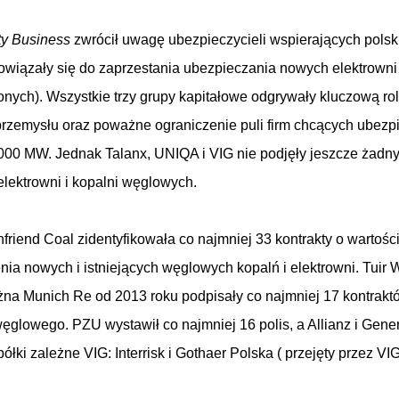
ty Business
zwrócił uwagę ubezpieczycieli wspierających polsk
owiązały się do zaprzestania ubezpieczania nowych elektrowni 
nych). Wszystkie trzy grupy kapitałowe odgrywały kluczową ro
 przemysłu oraz poważne ograniczenie puli firm chcących ubezp
000 MW. Jednak Talanx, UNIQA i VIG nie podjęły jeszcze żadn
lektrowni i kopalni węglowych.
friend Coal zidentyfikowała co najmniej 33 kontrakty o wartośc
ia nowych i istniejących węglowych kopalń i elektrowni. Tuir W
leżna Munich Re od 2013 roku podpisały co najmniej 17 kontrakt
glowego. PZU wystawił co najmniej 16 polis, a Allianz i Gener
ki zależne VIG: Interrisk i Gothaer Polska ( przejęty przez VI