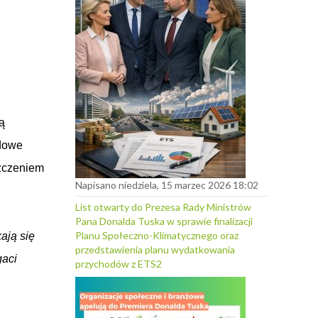
ą
odowe
szczeniem
Napisano niedziela, 15 marzec 2026 18:02
List otwarty do Prezesa Rady Ministrów
Pana Donalda Tuska w sprawie finalizacji
Planu Społeczno-Klimatycznego oraz
ają się
przedstawienia planu wydatkowania
gaci
przychodów z ETS2