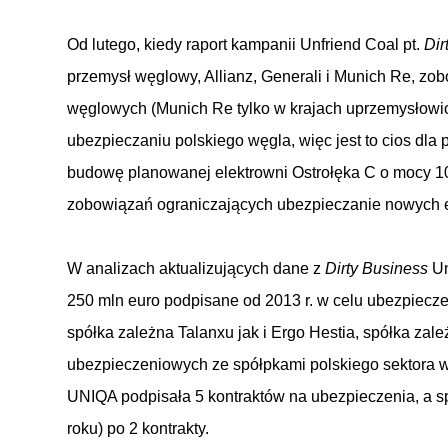
Od lutego, kiedy raport kampanii
Unfriend Coal pt.
Dir
przemysł węglowy, Allianz, Generali i Munich Re, zob
węglowych (Munich Re tylko w krajach uprzemysłowio
ubezpieczaniu polskiego węgla, więc jest to cios dla
budowę planowanej elektrowni Ostrołęka C o mocy 1
zobowiązań ograniczających ubezpieczanie nowych e
W analizach aktualizujących dane z
Dirty Business
Un
250 mln euro podpisane od 2013 r. w celu ubezpieczen
spółka zależna Talanxu jak i Ergo Hestia, spółka za
ubezpieczeniowych ze spółpkami polskiego sektora wę
UNIQA podpisała 5 kontraktów na ubezpieczenia, a spół
roku) po 2 kontrakty.