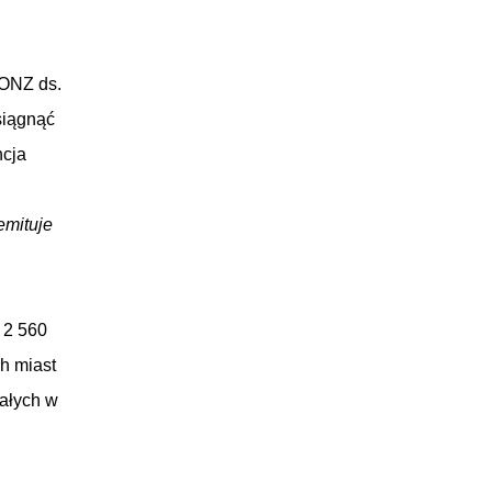
 ONZ ds.
siągnąć
cja
emituje
 2 560
h miast
tałych w