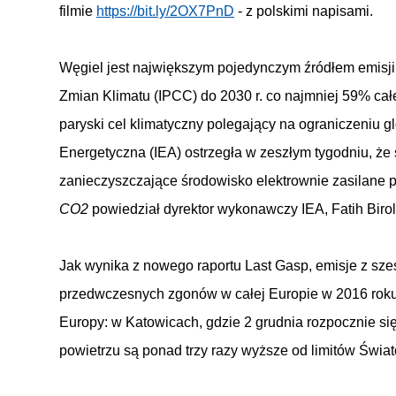
filmie
https://bit.ly/2OX7PnD
- z polskimi napisami.
Węgiel jest największym pojedynczym źródłem emis
Zmian Klimatu (IPCC) do 2030 r. co najmniej 59% całe
paryski cel klimatyczny polegający na ograniczeniu g
Energetyczna (IEA) ostrzegła w zeszłym tygodniu, że 
zanieczyszczające środowisko elektrownie zasilane 
CO2
powiedział dyrektor wykonawczy IEA, Fatih Birol
Jak wynika z nowego raportu Last Gasp, emisje z sze
przedwczesnych zgonów w całej Europie w 2016 roku
Europy: w Katowicach, gdzie 2 grudnia rozpocznie s
powietrzu są ponad trzy razy wyższe od limitów Świat