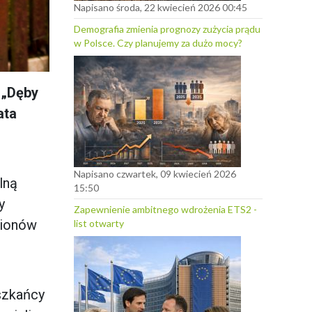
Napisano środa, 22 kwiecień 2026 00:45
Demografia zmienia prognozy zużycia prądu
w Polsce. Czy planujemy za dużo mocy?
 „Dęby
ata
Napisano czwartek, 09 kwiecień 2026
lną
15:50
y
Zapewnienie ambitnego wdrożenia ETS2 -
lionów
list otwarty
szkańcy