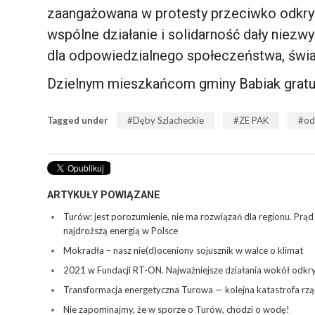
zaangażowana w protesty przeciwko odkry
wspólne działanie i solidarność dały niezw
dla odpowiedzialnego społeczeństwa, świa
Dzielnym mieszkańcom gminy Babiak gratul
Tagged under
Dęby Szlacheckie
ZE PAK
od
ARTYKUŁY POWIĄZANE
Turów: jest porozumienie, nie ma rozwiązań dla regionu. Prą
najdroższą energią w Polsce
Mokradła – nasz nie(d)oceniony sojusznik w walce o klimat
2021 w Fundacji RT-ON. Najważniejsze działania wokół odk
Transformacja energetyczna Turowa — kolejna katastrofa rz
Nie zapominajmy, że w sporze o Turów, chodzi o wodę!