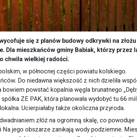
e wycofuje się z planów budowy odkrywki na złożu
. Dla mieszkańców gminy Babiak, którzy przez l
 chwila wielkiej radości.
olskim, w północnej części powiatu kolskiego.
ańców. Do niedawna większość z nich dzieliła wspó
ła bowiem powstać kopalnia węgla brunatnego „Dęb
ać spółka ZE PAK, która planowała wydobyć tu 66 mi
okalna. Ucierpiałaby także okoliczna przyroda.
odwadnianiem złóż na ogromną skalę, co powoduje
wki Na jego obszarze zanikają wody podziemne. Mie