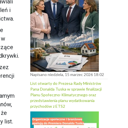
awiali
leń i
ictwa.
je
 w
czące
dkrywki.
rzez
Napisano niedziela, 15 marzec 2026 18:02
rencji
List otwarty do Prezesa Rady Ministrów
Pana Donalda Tuska w sprawie finalizacji
Planu Społeczno-Klimatycznego oraz
 samym
przedstawienia planu wydatkowania
anów,
przychodów z ETS2
 że
 list.