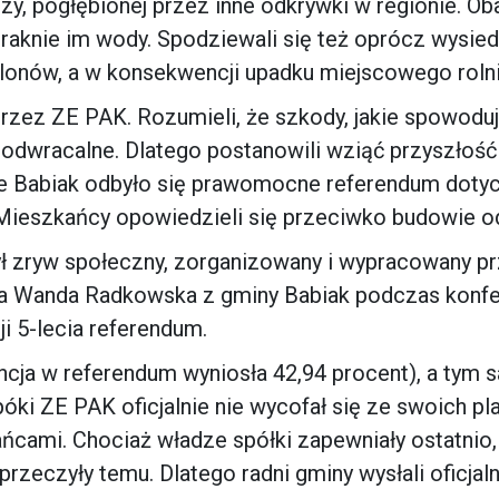
zy, pogłębionej przez inne odkrywki w regionie. Ob
abraknie im wody. Spodziewali się też oprócz wysied
lonów, a w konsekwencji upadku miejscowego roln
przez ZE PAK. Rozumieli, że szkody, jakie spowodu
ieodwracalne. Dlatego postanowili wziąć przyszłość
ie Babiak odbyło się prawomocne referendum doty
Mieszkańcy opowiedzieli się przeciwko budowie o
ł zryw społeczny, zorganizowany i wypracowany p
ła Wanda Radkowska z gminy Babiak podczas konfe
i 5-lecia referendum.
cja w referendum wyniosła 42,94 procent), a tym
i ZE PAK oficjalnie nie wycofał się ze swoich pl
cami. Chociaż władze spółki zapewniały ostatnio,
przeczyły temu. Dlatego radni gminy wysłali oficjalny