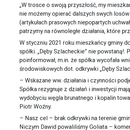
„W trosce o swoją przyszłość, my mieszka
nie możemy opierać dalszych swych losów 
(artykułach prasowych niepopartych uchwa
patrzymy na równoległe działania, które p
W styczniu 2021 roku mieszkańcy gminy do
spółki. „Dęby Szlacheckie” nie powstaną!. 
poinformował, m.in. że spółka wycofała w
środowiskowych dot. odkrywki „Dęby Szlac
– Wskazane ww. działania i czynności pod
Spółka rezygnuje z działań i inwestycji ma
wydobyciu węgla brunatnego i kopalin towa
Piotr Woźny.
– Nasz cel – brak odkrywki na terenie gmin
Niczym Dawid powaliliśmy Goliata – komen