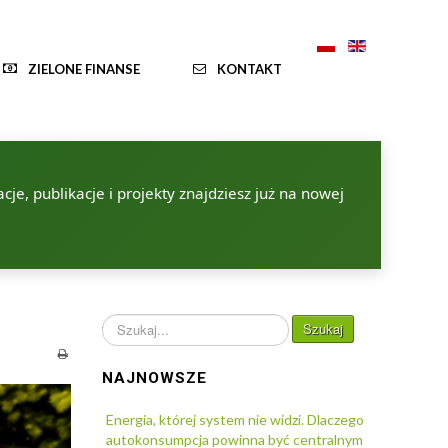
ZIELONE FINANSE
KONTAKT
je, publikacje i projekty znajdziesz już na nowej
Szukaj...
Szukaj
NAJNOWSZE
Energia, której system nie widzi. Dlaczego
autokonsumpcja powinna być centralnym