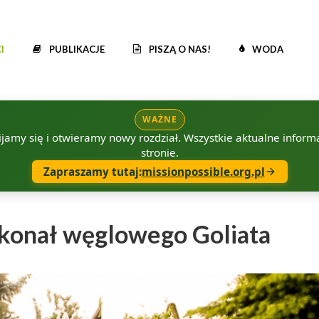
I
PUBLIKACJE
PISZĄ O NAS!
WODA
WAŻNE
amy się i otwieramy nowy rozdział. Wszystkie aktualne informac
stronie.
Zapraszamy tutaj:
missionpossible.org.pl
okonał węglowego Goliata