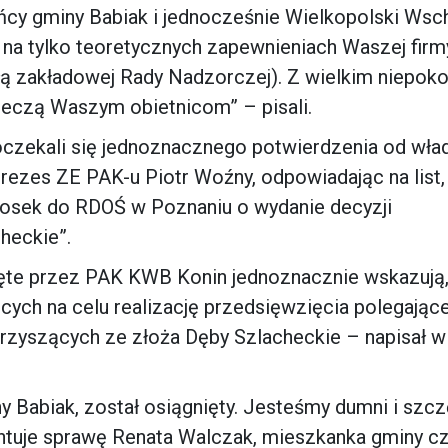
ńcy gminy Babiak i jednocześnie Wielkopolski Wsc
na tylko teoretycznych zapewnieniach Waszej firm
łą zakładowej Rady Nadzorczej). Z wielkim niepok
rzeczą Waszym obietnicom” – pisali.
czekali się jednoznacznego potwierdzenia od wła
Prezes ZE PAK-u Piotr Woźny, odpowiadając na list,
niosek do RDOŚ w Poznaniu o wydanie decyzji
heckie”.
jęte przez PAK KWB Konin jednoznacznie wskazują,
jących na celu realizację przedsięwzięcia polegając
rzyszących ze złoża Dęby Szlacheckie – napisał w 
y Babiak, został osiągnięty. Jesteśmy dumni i szczę
tuje sprawę Renata Walczak, mieszkanka gminy cz