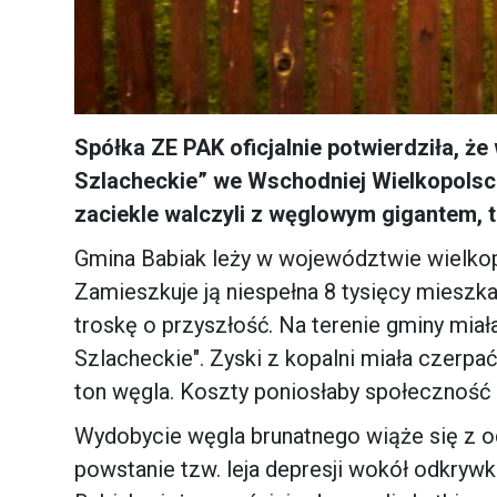
Spółka ZE PAK oficjalnie potwierdziła, ż
Szlacheckie” we Wschodniej Wielkopolsce
zaciekle walczyli z węglowym gigantem, to
Gmina Babiak leży w województwie wielkop
Zamieszkuje ją niespełna 8 tysięcy mieszk
troskę o przyszłość. Na terenie gminy mia
Szlacheckie". Zyski z kopalni miała czerp
ton węgla. Koszty poniosłaby społeczność l
Wydobycie węgla brunatnego wiąże się z 
powstanie tzw. leja depresji wokół odkry