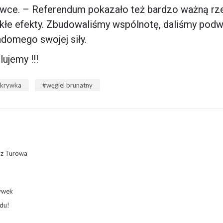
wce. – Referendum pokazało też bardzo ważną rze
ykłe efekty. Zbudowaliśmy wspólnotę, daliśmy podw
domego swojej siły.
ujemy !!!
krywka
węgiel brunatny
d z Turowa
rywek
ądu!