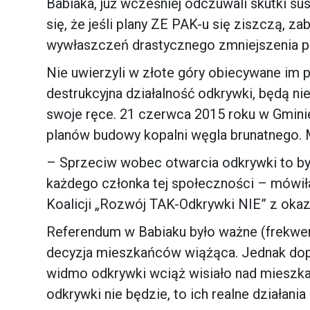
Babiaka, już wcześniej odczuwali skutki sus
się, że jeśli plany ZE PAK-u się ziszczą, z
wywłaszczeń drastycznego zmniejszenia p
Nie uwierzyli w złote góry obiecywane im 
destrukcyjna działalność odkrywki, będą n
swoje ręce. 21 czerwca 2015 roku w Gmin
planów budowy kopalni węgla brunatnego. 
– Sprzeciw wobec otwarcia odkrywki to by
każdego członka tej społeczności – mówi
Koalicji „Rozwój TAK-Odkrywki NIE” z okazj
Referendum w Babiaku było ważne (frekwen
decyzja mieszkańców wiążąca. Jednak dopók
widmo odkrywki wciąż wisiało nad mieszkań
odkrywki nie będzie, to ich realne działania 