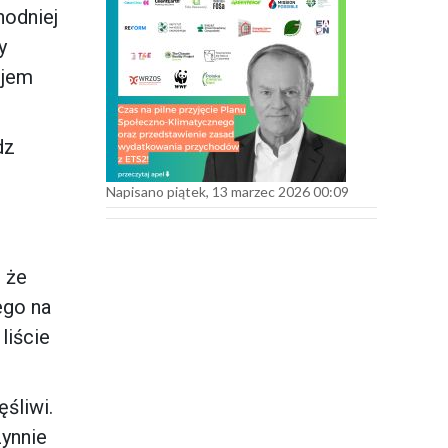
hodniej
y
ojem
dz
Napisano piątek, 13 marzec 2026 00:09
 że
ego na
liście
śliwi.
ynnie