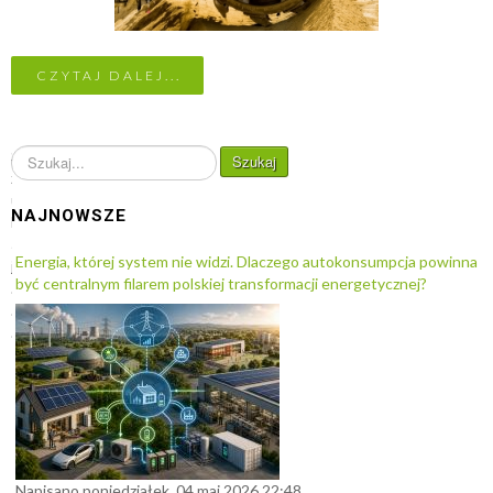
CZYTAJ DALEJ...
S
Szukaj
z
u
NAJNOWSZE
k
a
Energia, której system nie widzi. Dlaczego autokonsumpcja powinna
j
być centralnym filarem polskiej transformacji energetycznej?
.
.
.
Napisano poniedziałek, 04 maj 2026 22:48