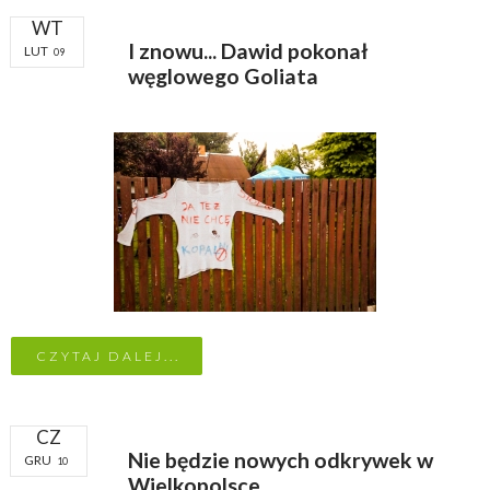
WT
I znowu... Dawid pokonał
LUT
09
węglowego Goliata
CZYTAJ DALEJ...
CZ
Nie będzie nowych odkrywek w
GRU
10
Wielkopolsce