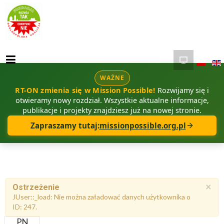
WAŻNE
RT-ON zmienia się w Mission Possible!
Rozwijamy się i
otwieramy nowy rozdział. Wszystkie aktualne informacje,
publikacje i projekty znajdziesz już na nowej stronie.
Zapraszamy tutaj:
missionpossible.org.pl
×
Ostrzeżenie
JUser::_load: Nie można załadować danych użytkownika o
ID: 247.
PN