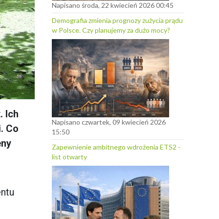
Napisano środa, 22 kwiecień 2026 00:45
Demografia zmienia prognozy zużycia prądu
w Polsce. Czy planujemy za dużo mocy?
. Ich
Napisano czwartek, 09 kwiecień 2026
i. Co
15:50
eny
Zapewnienie ambitnego wdrożenia ETS2 -
list otwarty
entu