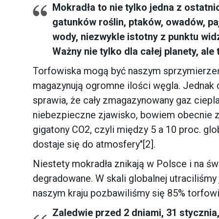
Mokradła to nie tylko jedna z ostatni
gatunków roślin, ptaków, owadów, pa
wody, niezwykle istotny z punktu wid
Ważny nie tylko dla całej planety, ale
Torfowiska mogą być naszym sprzymierze
magazynują ogromne ilości węgla. Jednak 
sprawia, że cały zmagazynowany gaz ciepla
niebezpieczne zjawisko, bowiem obecnie ze
gigatony CO2, czyli między 5 a 10 proc. g
dostaje się do atmosfery"[2].
Niestety mokradła znikają w Polsce i na ś
degradowane. W skali globalnej utraciliśm
naszym kraju pozbawiliśmy się 85% torfowi
Zaledwie przed 2 dniami, 31 styczni