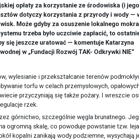
ejskiej opłaty za korzystanie ze środowiska (i jeg
osztów dotyczy korzystania z przyrody i wody — 
wisk. Może gdyby za osuszenie lokalnego mokra
stemu trzeba było uczciwie zapłacić, to ostatni
by się jeszcze uratować
—
komentuje Katarzyna
 wodnej w „Fundacji Rozwój TAK- Odkrywki NIE”
w, wylesianie i przekształcanie terenów podmokły
obywanie torfu w celach przemysłowych, opałowych
wiecie przyczyniają się także pożary. I wreszcie o
egulacje rzek.
zez górnictwo, szczególnie węgla brunatnego. Je
na ogromną skalę, co powoduje powstanie tzw. leja
kół kopalni zanikają wody podziemne, wysychają je