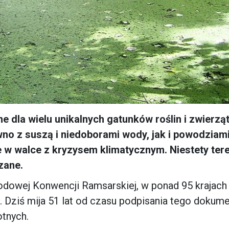
 dla wielu unikalnych gatunków roślin i zwierząt
wno z suszą i niedoborami wody, jak i powodziam
e w walce z kryzysem klimatycznym. Niestety ter
zane.
odowej Konwencji Ramsarskiej, w ponad 95 krajach
 Dziś mija 51 lat od czasu podpisania tego dokum
otnych.