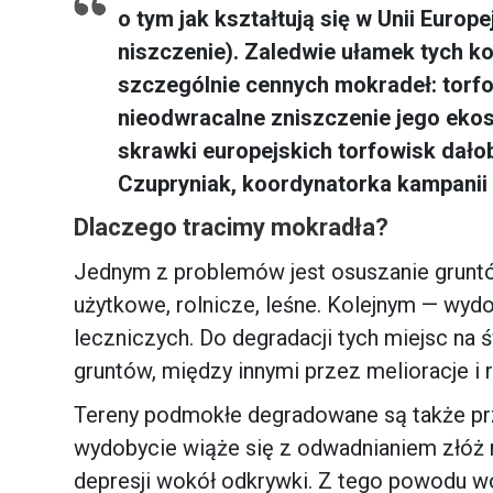
o tym jak kształtują się w Unii Europ
niszczenie). Zaledwie ułamek tych k
szczególnie cennych mokradeł: torfo
nieodwracalne zniszczenie jego ekosy
skrawki europejskich torfowisk dało
Czupryniak, koordynatorka kampanii
Dlaczego tracimy mokradła?
Jednym z problemów jest osuszanie gruntó
użytkowe, rolnicze, leśne. Kolejnym — wyd
leczniczych. Do degradacji tych miejsc na ś
gruntów, między innymi przez melioracje i r
Tereny podmokłe degradowane są także pr
wydobycie wiąże się z odwadnianiem złóż 
depresji wokół odkrywki. Z tego powodu wo