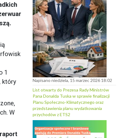
zadkich
ezerwuar
szą.
ią
orfowisk
o 1
Napisano niedziela, 15 marzec 2026 18:02
 który
List otwarty do Prezesa Rady Ministrów
Pana Donalda Tuska w sprawie finalizacji
czone,
Planu Społeczno-Klimatycznego oraz
przedstawienia planu wydatkowania
ych. W
przychodów z ETS2
raport