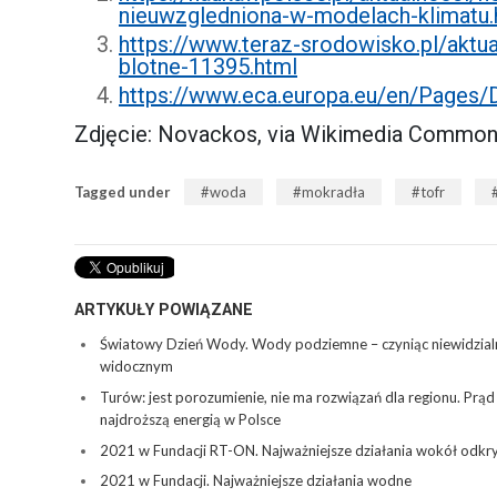
nieuwzgledniona-w-modelach-klimatu.
https://www.teraz-srodowisko.pl/akt
blotne-11395.html
https://www.eca.europa.eu/en/Pages
Zdjęcie: Novackos, via Wikimedia Commo
Tagged under
woda
mokradła
tofr
ARTYKUŁY POWIĄZANE
Światowy Dzień Wody. Wody podziemne – czyniąc niewidzial
widocznym
Turów: jest porozumienie, nie ma rozwiązań dla regionu. Prą
najdroższą energią w Polsce
2021 w Fundacji RT-ON. Najważniejsze działania wokół odk
2021 w Fundacji. Najważniejsze działania wodne