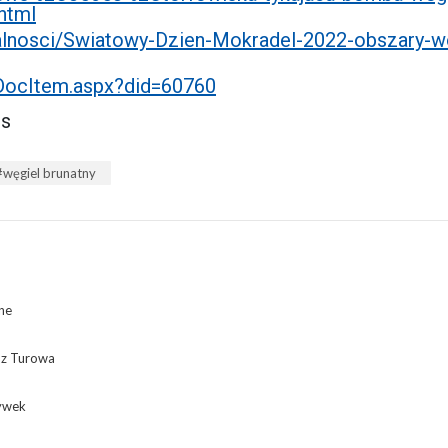
html
ualnosci/Swiatowy-Dzien-Mokradel-2022-obszary-
/DocItem.aspx?did=60760
ns
węgiel brunatny
ne
d z Turowa
rywek