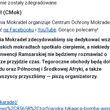
ze nie zostały zdegradowane.
ł (CMok)
ia Mokradeł organizuje Centrum Ochrony Mokrade
eć
na Facebooku
i
YouTube
. Gorąco polecamy!
ia Mokradeł zdecydowaliśmy się dedykować wsz
uskich mokradłach spotkało cierpienie, a niekiedy
onwencji Ramsarskiej nie będziemy rozmawiać o
zcze przyjdzie czas. Tegoroczne obchody będą do
u oraz Północnej i Środkowej Afryki, a także
 wszyscy przyszliśmy — piszą organizatorzy.
karadel/
i/news%2C85658%2Ctorfowiska-tykajaca-bomba-weg