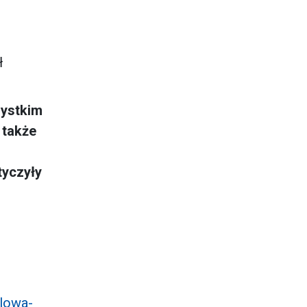
ł
ystkim
 także
tyczyły
lowa-