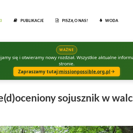
I
PUBLIKACJE
PISZĄ O NAS!
WODA
WAŻNE
amy się i otwieramy nowy rozdział. Wszystkie aktualne informac
stronie.
Zapraszamy tutaj:
missionpossible.org.pl
e(d)oceniony sojusznik w walc