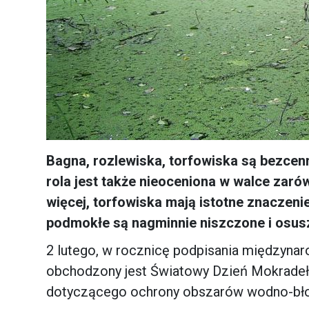
Bagna, rozlewiska, torfowiska są bezcenne
rola jest także nieoceniona w walce zaró
więcej, torfowiska mają istotne znaczeni
podmokłe są nagminnie niszczone i osus
2 lutego, w rocznicę podpisania międzynar
obchodzony jest Światowy Dzień Mokradeł.
dotyczącego ochrony obszarów wodno-bł