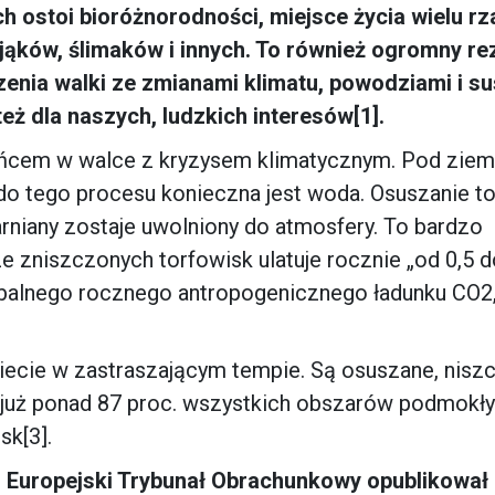
ch ostoi bioróżnorodności, miejsce życia wielu r
jąków, ślimaków i innych. To również ogromny r
zenia walki ze zmianami klimatu, powodziami i su
 też dla naszych, ludzkich interesów[1].
ńcem w walce z kryzysem klimatycznym. Pod ziem
do tego procesu konieczna jest woda. Osuszanie t
rniany zostaje uwolniony do atmosfery. To bardzo
 zniszczonych torfowisk ulatuje rocznie „od 0,5 d
lobalnego rocznego antropogenicznego ładunku CO2,
wiecie w zastraszającym tempie. Są osuszane, nisz
y już ponad 87 proc. wszystkich obszarów podmokł
sk[3].
a, Europejski Trybunał Obrachunkowy opublikował 