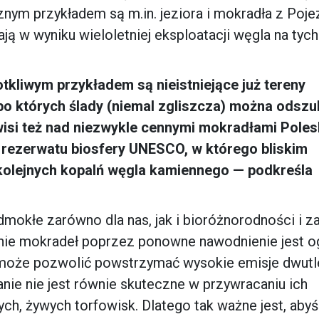
nym przykładem są m.in. jeziora i mokradła z Poje
ją w wyniku wieloletniej eksploatacji węgla na tych
otkliwym przykładem są nieistniejące już tereny
o których ślady (niemal zgliszcza) można odszu
 wisi też nad niezwykle cennymi mokradłami Pole
rezerwatu biosfery UNESCO, w którego bliskim
kolejnych kopalń węgla kamiennego
—
podkreśla
mokłe zarówno dla nas, jak i bioróżnorodności i z
anie mokradeł poprzez ponowne nawodnienie jest 
 może pozwolić powstrzymać wysokie emisje dwutl
łanie nie jest równie skuteczne w przywracaniu ich
ych, żywych torfowisk. Dlatego tak ważne jest, aby