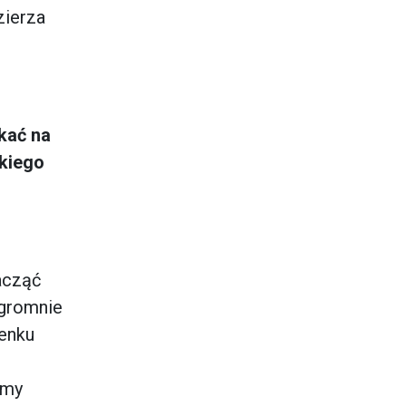
zierza
kać na
skiego
acząć
ogromnie
enku
śmy