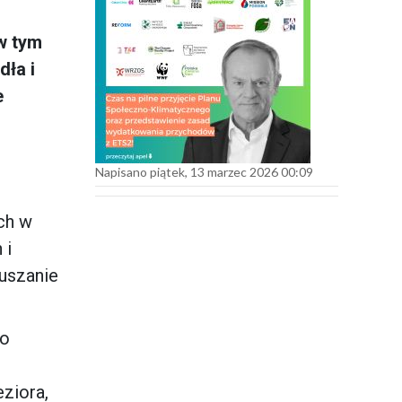
o
w tym
dła i
e
Napisano piątek, 13 marzec 2026 00:09
ch w
 i
suszanie
go
ziora,