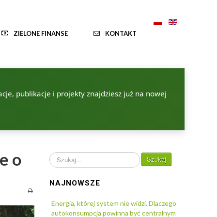
ZIELONE FINANSE
KONTAKT
je, publikacje i projekty znajdziesz już na nowej
e o
Szukaj...
Szukaj
NAJNOWSZE
Energia, której system nie widzi. Dlaczego
autokonsumpcja powinna być centralnym