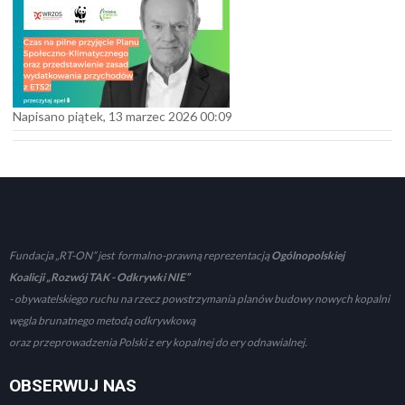
Napisano piątek, 13 marzec 2026 00:09
Fundacja „RT-ON” jest formalno-prawną reprezentacją
Ogólnopolskiej
Koalicji „Rozwój TAK - Odkrywki NIE”
- obywatelskiego ruchu na rzecz powstrzymania planów budowy nowych kopalni
węgla brunatnego metodą odkrywkową
oraz przeprowadzenia Polski z ery kopalnej do ery odnawialnej.
OBSERWUJ NAS