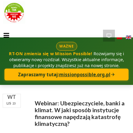
WAŻNE
RT-ON zmienia się w Mission Possible!
Rozwijamy się i
otwieramy nowy rozdział. Wszystkie aktualne informacje,
publikacje i projekty znajdziesz już na nowej stronie.
Zapraszamy tutaj:
missionpossible.org.pl
WT
Webinar: Ubezpieczyciele, banki a
LIS
23
klimat. W jaki sposób instytucje
finansowe napędzają katastrofę
klimatyczną?