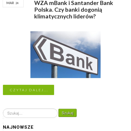
WZA mBank i Santander Bank
MAR
24
Polska. Czy banki dogonią
klimatycznych liderów?
CZYTAJ DALEJ...
S
Szukaj
z
u
NAJNOWSZE
k