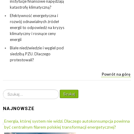
instytucje finansowe napędzają
katastrofę klimatyczną?
Efektywność energetyczna i
rozwój odnawialnych źródeł
energii to odpowiedź na kryzys
klimatyczny i rosnące ceny
energii
Białe niedźwiedzie i węgiel pod
siedzibą PZU. Dlaczego
protestowali?
Powrót na górę
S
Szukaj
z
u
NAJNOWSZE
k
a
Energia, której system nie widzi. Dlaczego autokonsumpcja powinna
j
być centralnym filarem polskiej transformacji energetycznej?
.