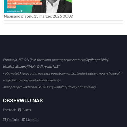
Napisano piątek, 13 marzec 2026 00:09
Fundacja „RT-ON” jest formalno-prawną reprezentacją
Ogólnopolskiej
Koalicji „Rozwój TAK - Odkrywki NIE”
- obywatelskiego ruchu na rzecz powstrzymania planów budowy nowych kopalni
węgla brunatnego metodą odkrywkową
oraz przeprowadzenia Polski z ery kopalnej do ery odnawialnej.
OBSERWUJ NAS
Facebook
Twitter
YouTube
LinkedIn