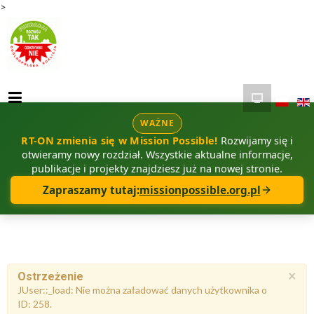
>
WAŻNE
RT-ON zmienia się w Mission Possible!
Rozwijamy się i
otwieramy nowy rozdział. Wszystkie aktualne informacje,
publikacje i projekty znajdziesz już na nowej stronie.
Zapraszamy tutaj:
missionpossible.org.pl
×
Ostrzeżenie
JUser::_load: Nie można załadować danych użytkownika o
ID: 258.