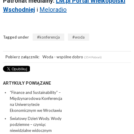
Patronat medialny:
LM.pl Portal Wielkopolski
Wschodniej
i
Meloradio
Tagged under
konferencja
woda
Pobierz załącznik:
Woda - wspólne dobro
(354 Pobrań)
ARTYKUŁY POWIĄZANE
“Finance and Sustainability” –
Międzynarodowa Konferencja
na Uniwersytecie
Ekonomicznym we Wrocławiu
Światowy Dzień Wody. Wody
podziemne – czyniąc
niewidzialne widocznym