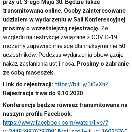
przy ul. 3-ego Maja 30. Będzie także
transmitowana online.
Osoby zainteresowane
udziałem w wydarzeniu w Sali Konferencyjnej
prosimy o wcześniejszą rejestrację.
Ze
względu na restrykcje związane z COVID-19
możemy zapewnić miejsce dla maksymalnie 50
uczestników.
Podczas wydarzenia obowiązuje
nakaz zasłaniania ust i nosa.
Prosimy o zabranie
ze sobą maseczek.
Link do rejestracji:
https://bit.ly/3i0vXnZ
Rejestracja trwa do 9.10.2020
Konferencja będzie również transmitowana na
naszym profilu Facebook
:
https://www.facebook.com/watch/live/?
v=344859876797081&ref=notif¬if_id=16025760