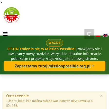
>
WAŻNE
RT-ON zmienia się w Mission Possible!
Rozwijamy się i
otwieramy nowy rozdział. Wszystkie aktualne informacje,
publikacje i projekty znajdziesz już na nowej stronie.
Zapraszamy tutaj:
missionpossible.org.pl
×
Ostrzeżenie
JUser::_load: Nie można załadować danych użytkownika o
ID: 258.