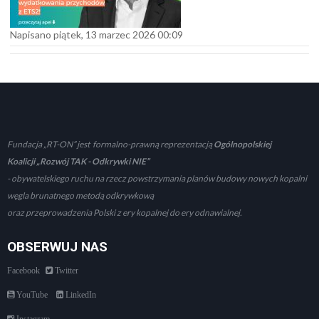
Napisano piątek, 13 marzec 2026 00:09
Fundacja „RT-ON” jest formalno-prawną reprezentacją
Ogólnopolskiej
Koalicji „Rozwój TAK - Odkrywki NIE”
- obywatelskiego ruchu na rzecz powstrzymania planów budowy nowych kopalni
węgla brunatnego metodą odkrywkową
oraz przeprowadzenia Polski z ery kopalnej do ery odnawialnej.
OBSERWUJ NAS
Facebook
Twitter
YouTube
LinkedIn