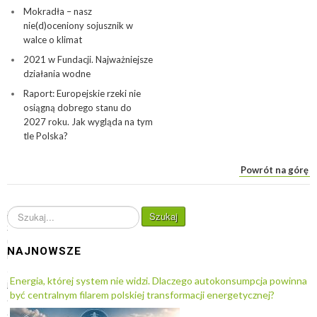
Mokradła – nasz
nie(d)oceniony sojusznik w
walce o klimat
2021 w Fundacji. Najważniejsze
działania wodne
Raport: Europejskie rzeki nie
osiągną dobrego stanu do
2027 roku. Jak wygląda na tym
tle Polska?
Powrót na górę
S
Szukaj
z
u
NAJNOWSZE
k
a
Energia, której system nie widzi. Dlaczego autokonsumpcja powinna
j
być centralnym filarem polskiej transformacji energetycznej?
.
.