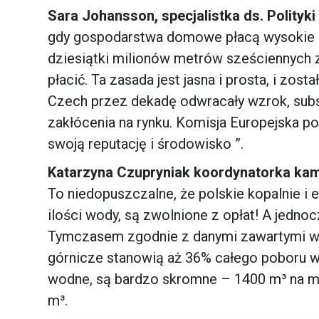
Sara Johansson, specjalistka ds. Polityki
gdy gospodarstwa domowe płacą wysokie r
dziesiątki milionów metrów sześciennych z
płacić. Ta zasada jest jasna i prosta, i zos
Czech przez dekadę odwracały wzrok, subs
zakłócenia na rynku. Komisja Europejska po
swoją reputację i środowisko ”.
Katarzyna Czupryniak koordynatorka kam
To niedopuszczalne, że polskie kopalnie i 
ilości wody, są zwolnione z opłat! A jedno
Tymczasem zgodnie z danymi zawartymi w 
górnicze stanowią aż 36% całego poboru w
wodne, są bardzo skromne – 1400 m³ na mi
m³.