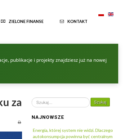
ZIELONE FINANSE
KONTAKT
je, publikacje i projekty znajdziesz już na nowej
ku za
Szukaj...
Szukaj
NAJNOWSZE
Energia, której system nie widzi. Dlaczego
autokonsumpcja powinna być centralnym