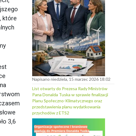
ejszego
, które
lnych
imy
est
ce
Napisano niedziela, 15 marzec 2026 18:02
 na
List otwarty do Prezesa Rady Ministrów
orstwom
Pana Donalda Tuska w sprawie finalizacji
Planu Społeczno-Klimatycznego oraz
mczasem
przedstawienia planu wydatkowania
ysłowe
przychodów z ETS2
ło 3,6