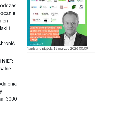
odczas
rocznie
nien
ski i
chronić
Napisano piątek, 13 marzec 2026 00:09
 NIE”:
salne
dnienia
y
mal 3000