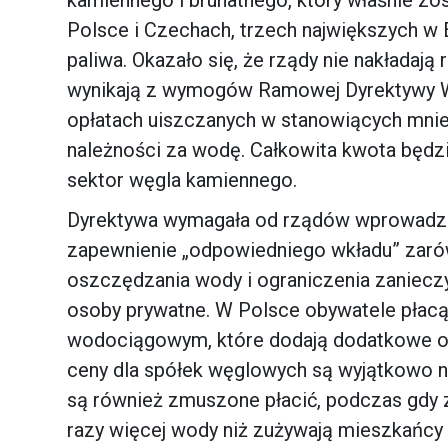
Polsce i Czechach, trzech największych w 
paliwa. Okazało się, że rządy nie nakładaj
wynikają z wymogów Ramowej Dyrektywy Wo
opłatach uiszczanych w stanowiących mnie
należności za wodę. Całkowita kwota będz
sektor węgla kamiennego.
Dyrektywa wymagała od rządów wprowadzeni
zapewnienie „odpowiedniego wkładu” zarówn
oszczędzania wody i ograniczenia zanieczy
osoby prywatne. W Polsce obywatele płac
wodociągowym, które dodają dodatkowe opł
ceny dla spółek węglowych są wyjątkowo ni
są również zmuszone płacić, podczas gdy 
razy więcej wody niż zużywają mieszkańcy