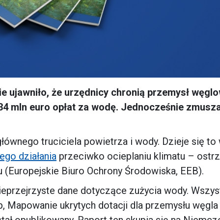
ie ujawniło, że urzędnicy chronią przemysł węgl
 34 mln euro opłat za wodę. Jednocześnie zmusza
głównego truciciela powietrza i wody. Dzieje się to
ego działania
przeciwko ocieplaniu klimatu – ostr
 (Europejskie Biuro Ochrony Środowiska, EEB).
 nieprzejrzyste dane dotyczące zużycia wody. Wszys
, Mapowanie ukrytych dotacji dla przemysłu węgla
tał opublikowany. Raport ten skupia się na Niemcz