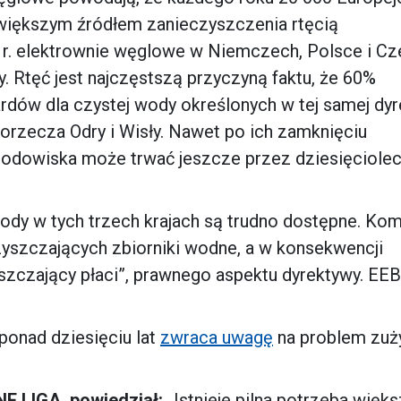
większym źródłem zanieczyszczenia rtęcią
. elektrownie węglowe w Niemczech, Polsce i C
y. Rtęć jest najczęstszą przyczyną faktu, że 60%
dardów dla czystej wody określonych w tej samej dyr
orzecza Odry i Wisły. Nawet po ich zamknięciu
odowiska może trwać jeszcze przez dziesięciolec
y w tych trzech krajach są trudno dostępne. Kom
zyszczających zbiorniki wodne, a w konsekwencji
szczający płaci”, prawnego aspektu dyrektywy. EE
onad dziesięciu lat
zwraca uwagę
na problem zuż
E LIGA, powiedział:
„Istnieje pilna potrzeba więks