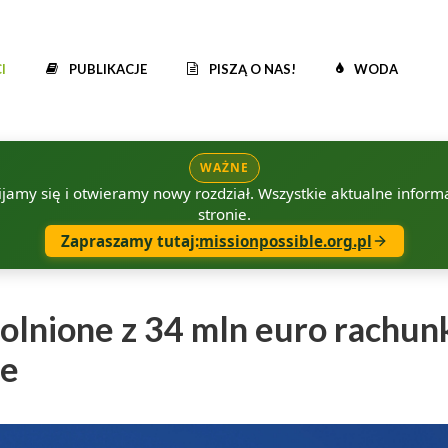
I
PUBLIKACJE
PISZĄ O NAS!
WODA
WAŻNE
amy się i otwieramy nowy rozdział. Wszystkie aktualne informac
stronie.
Zapraszamy tutaj:
missionpossible.org.pl
olnione z 34 mln euro rachun
ie