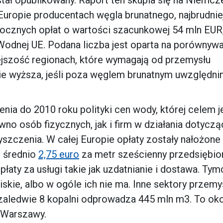
Europie producentach węgla brunatnego, najbrudni
ą rocznych opłat o wartości szacunkowej 54 mln EUR
dnej UE. Podana liczba jest oparta na porównywa
jszość regionach, które wymagają od przemysłu
ie wyższa, jeśli poza węglem brunatnym uwzględn
a do 2010 roku polityki cen wody, której celem j
o osób fizycznych, jak i firm w działania dotyczą
szczenia. W całej Europie opłaty zostały nałożone
ą średnio
2,75 euro
za metr sześcienny przedsiębi
aty za usługi takie jak uzdatnianie i dostawa. Ty
skie, albo w ogóle ich nie ma. Inne sektory przem
zaledwie 8 kopalni odprowadza 445 mln m3. To oko
 Warszawy.