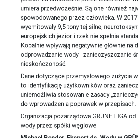
umiera przedwcześnie. Są one również naj
spowodowanego przez człowieka. W 2017 r
wyemitowały 9,5 tony tej silnej neurotoksyn
europejskich jezior i rzek nie spełnia stan
Kopalnie wpływają negatywnie głównie na d
odprowadzanie wody i zanieczyszczanie śr
nieskończoność.
Dane dotyczące przemysłowego zużycia wod
to identyfikację użytkowników oraz zaniec
uniemożliwia stosowanie zasady „zanieczy
do wprowadzenia poprawek w przepisach.
Organizacja pozarządowa GRÜNE LIGA od p
wody przez spółki węglowe.
Michael Bender, Ekspert ds. Wody w GRÜN