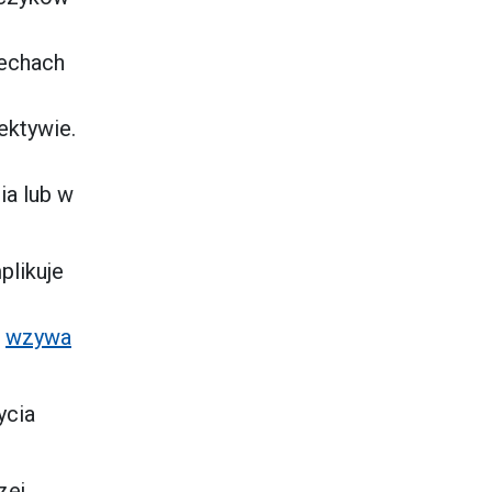
zechach
ektywie.
ia lub w
plikuje
B
wzywa
ycia
zej