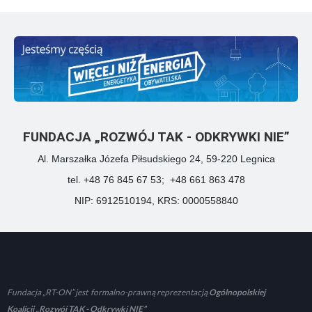
FUNDACJA „ROZWÓJ TAK - ODKRYWKI NIE”
Al. Marszałka Józefa Piłsudskiego 24, 59-220 Legnica
tel. +48 76 845 67 53; +48 661 863 478
NIP: 6912510194, KRS: 0000558840
Fundacja „RT-ON” jest formalno-prawną reprezentacją
Ogólnopolskiej
Koalicji „Rozwój TAK - Odkrywki NIE”