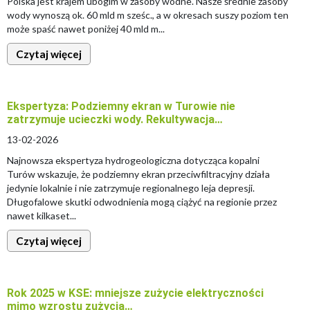
Polska jest krajem ubogim w zasoby wodne. Nasze średnie zasoby
wody wynoszą ok. 60 mld m sześc., a w okresach suszy poziom ten
może spaść nawet poniżej 40 mld m...
Czytaj więcej
Ekspertyza: Podziemny ekran w Turowie nie
zatrzymuje ucieczki wody. Rekultywacja…
13-02-2026
Najnowsza ekspertyza hydrogeologiczna dotycząca kopalni
Turów wskazuje, że podziemny ekran przeciwfiltracyjny działa
jedynie lokalnie i nie zatrzymuje regionalnego leja depresji.
Długofalowe skutki odwodnienia mogą ciążyć na regionie przez
nawet kilkaset...
Czytaj więcej
Rok 2025 w KSE: mniejsze zużycie elektryczności
mimo wzrostu zużycia…