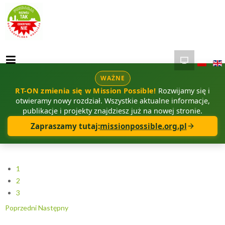
WAŻNE
RT-ON zmienia się w Mission Possible!
Rozwijamy się i
otwieramy nowy rozdział. Wszystkie aktualne informacje,
publikacje i projekty znajdziesz już na nowej stronie.
Zapraszamy tutaj:
missionpossible.org.pl
1
2
3
Poprzedni
Następny