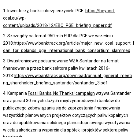
1.
Inwestorzy, banki i ubezpieczyciele PGE:
https://beyond-
coal.eu/wp-
content/uploads/2018/12/EBC_PGE_briefing_paper.pdf
2. Szczegóły na temat 950 mln EUR dla PGE we wrześniu
2018:
https://www.banktrack.org/article/major_new_coal_support_l
oan_for_polands_pge_international_bank_consortium_slammed
3. Dwustronicowe podsumowanie WZA Santander na temat
finansowania przez bank sektora paliw kw latach 2016-
2018:
https://www.banktrack.org/download/annual_general_meeti
ng_shareholder_briefing_santander/santander_3.pdf
4. Kampania
Fossil Banks, No Thanks! campaign
wzywa Santander
oraz ponad 30 innych dużych międzynarodowych banków do
publicznego zobowiązania się do zaprzestania finansowania
wszystkich planowanych projektów dotyczących paliw kopalnych
oraz do opublikowania solidnego planu stopniowego wycofywania
w celu zakończenia wsparcia dla spółek i projektów sektora paliw