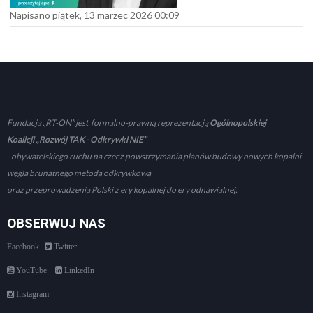
Napisano piątek, 13 marzec 2026 00:09
Fundacja „RT-ON” jest formalno-prawną reprezentacją
Ogólnopolskiej
Koalicji „Rozwój TAK - Odkrywki NIE”
- obywatelskiego ruchu na rzecz powstrzymania planów budowy nowych kopalni
węgla brunatnego metodą odkrywkową
oraz przeprowadzenia Polski z ery kopalnej do ery odnawialnej.
OBSERWUJ NAS
Facebook
Twitter
YouTube
LinkedIn
Instagram