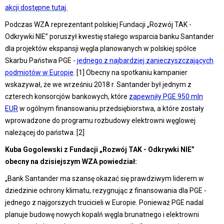
akcji dostępne tutaj.
Podczas WZA reprezentant polskiej Fundacji „Rozwój TAK -
Odkrywki NIE” poruszył kwestię stałego wsparcia banku Santander
dla projektów ekspansji węgla planowanych w polskiej spółce
Skarbu Państwa PGE -
jednego z najbardziej zanieczyszczających
podmiotów w Europie
. [1] Obecny na spotkaniu kampanier
wskazywał, że we wrześniu 2018 r. Santander był jednym z
czterech konsorcjów bankowych, które
zapewniły PGE 950 mln
EUR
w ogólnym finansowaniu przedsiębiorstwa, a które zostały
wprowadzone do programu rozbudowy elektrowni węglowej
należącej do państwa. [2]
Kuba Gogolewski z Fundacji „Rozwój TAK - Odkrywki NIE”
obecny na dzisiejszym WZA powiedział:
„Bank Santander ma szansę okazać się prawdziwym liderem w
dziedzinie ochrony klimatu, rezygnując z finansowania dla PGE -
jednego z najgorszych trucicieli w Europie. Ponieważ PGE nadal
planuje budowę nowych kopalń węgla brunatnego i elektrowni