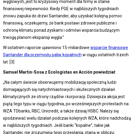
węglowych, jest to kryzysowy moment dla firmy w stanie
finansowej niepewności. Kiedy PGE w najbliższych tygodniach
znowu zapuka do drzwi Santander, aby uzyskać kolejną pomoc
finansową, oczekujemy, że bank postawi zdrowie publiczne i
ochronę klimatu ponad zyskami i odmówi wsparcia budzącym
trwogę planom ekspansji węgla.”
W ostatnim raporcie ujawniono 15-miliardowe
wsparcie finansowe
Santander dla przemysłu paliw kopalnych
w ciągu ostatnich trzech
lat. [3]
Samuel Martin-Sosa z Ecologistas en Acción powiedział:
„Na całym świecie obserwujemy mobilizację społeczną ludzi
domagających się natychmiastowych i skutecznych działań
klimatycznych ze strony rządów i korporacji. Dzisiejsza akcja jest
piątą tego typu w ciągu tygodnia, po wcześniejszych protestach na
WZA TDbanks, RBC, Unicredit, a także dzisiaj HSBC. Należy się
spodziewać wielu działań podczas kolejnych WZA, które nadchodzą
w najbliższych tygodniach. Jeśli banki “kopalne”, takie jak
Santander, nie zrozumieją tego przesłania, staną w obliczu