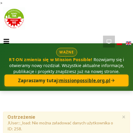
>
WAŻNE
RT-ON zmienia się w Mission Possible!
Rozwijamy się i
otwieramy nowy rozdział. Wszystkie aktualne informacje,
publikacje i projekty znajdziesz już na nowej stronie.
Zapraszamy tutaj:
missionpossible.org.pl
×
Ostrzeżenie
JUser::_load: Nie można załadować danych użytkownika o
ID: 258.