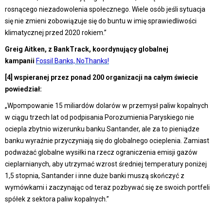
rosnącego niezadowolenia społecznego. Wiele osób jeśli sytuacja
się nie zmieni zobowiązuje się do buntu w imię sprawiedliwości
klimatycznej przed 2020 rokiem.”
Greig Aitken, z BankTrack, koordynujący globalnej
kampanii
Fossil Banks, NoThanks!
[4] wspieranej przez ponad 200 organizacji na całym świecie
powiedział:
„Wpompowanie 15 miliardów dolarów w przemysł paliw kopalnych
w ciągu trzech lat od podpisania Porozumienia Paryskiego nie
ociepla zbytnio wizerunku banku Santander, ale za to pieniądze
banku wyraźnie przyczyniają się do globalnego ocieplenia. Zamiast
podważać globalne wysiłki na rzecz ograniczenia emisji gazów
cieplarnianych, aby utrzymać wzrost średniej temperatury poniżej
1,5 stopnia, Santander i inne duże banki muszą skończyć z
wymówkami i zaczynając od teraz pozbywać się ze swoich portfeli
spółek z sektora paliw kopalnych.”